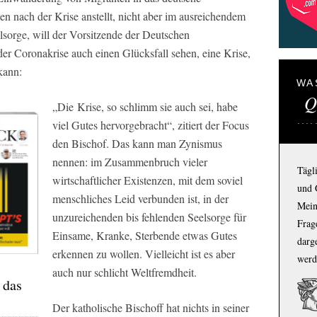
n nach der Krise anstellt, nicht aber im ausreichendem
sorge, will der Vorsitzende der Deutschen
er Coronakrise auch einen Glücksfall sehen, eine Krise,
kann:
WA
Q
„Die Krise, so schlimm sie auch sei, habe
viel Gutes hervorgebracht“, zitiert der
Focus
den Bischof. Das kann man Zynismus
nennen: im Zusammenbruch vieler
Tägl
wirtschaftlicher Existenzen, mit dem soviel
und 
menschliches Leid verbunden ist, in der
Mein
unzureichenden bis fehlenden Seelsorge für
Frage
Einsame, Kranke, Sterbende etwas Gutes
darg
erkennen zu wollen. Vielleicht ist es aber
werd
auch nur schlicht Weltfremdheit.
 das
Der katholische Bischoff hat nichts in seiner