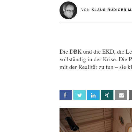
VON
KLAUS-RÜDIGER M
Die DBK und die EKD, die Lei
vollständig in der Krise. Die 
mit der Realität zu tun – sie 
Facebook
Twitter
Linkedin
Xing
Em