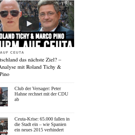
AUF CEUTA
tschland das nächste Ziel? –
Analyse mit Roland Tichy &
Pino
Club der Versager: Peter
Hahne rechnet mit der CDU
ab
Ceuta-Krise: 65.000 fallen in
die Stadt ein – wie Spanien
ein neues 2015 verhindert