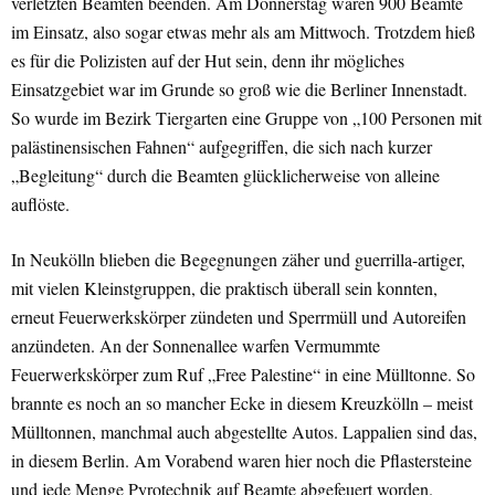
verletzten Beamten beenden. Am Donnerstag waren 900 Beamte
im Einsatz, also sogar etwas mehr als am Mittwoch. Trotzdem hieß
es für die Polizisten auf der Hut sein, denn ihr mögliches
Einsatzgebiet war im Grunde so groß wie die Berliner Innenstadt.
So wurde im Bezirk Tiergarten eine Gruppe von „100 Personen mit
palästinensischen Fahnen“ aufgegriffen, die sich nach kurzer
„Begleitung“ durch die Beamten glücklicherweise von alleine
auflöste.
In Neukölln blieben die Begegnungen zäher und guerrilla-artiger,
mit vielen Kleinstgruppen, die praktisch überall sein konnten,
erneut Feuerwerkskörper zündeten und Sperrmüll und Autoreifen
anzündeten. An der Sonnenallee warfen Vermummte
Feuerwerkskörper zum Ruf „Free Palestine“ in eine Mülltonne. So
brannte es noch an so mancher Ecke in diesem Kreuzkölln – meist
Mülltonnen, manchmal auch abgestellte Autos. Lappalien sind das,
in diesem Berlin. Am Vorabend waren hier noch die Pflastersteine
und jede Menge Pyrotechnik auf Beamte abgefeuert worden.