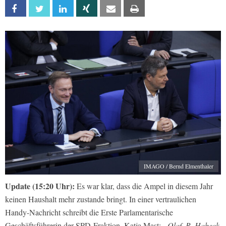
Facebook
Twitter
Linkedin
Xing
Email
Print
IMAGO / Bernd Elmenthaler
Update (15:20 Uhr):
Es war klar, dass die Ampel in diesem Jahr
keinen Haushalt mehr zustande bringt. In einer vertraulichen
Handy-Nachricht schreibt die Erste Parlamentarische
Geschäftsführerin der SPD-Fraktion, Katja Mast:
„Olaf, R. Habeck