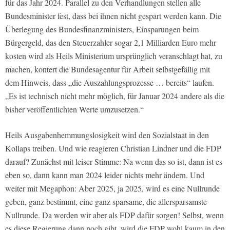
für das Jahr 2024. Parallel zu den Verhandlungen stellen alle
Bundesminister fest, dass bei ihnen nicht gespart werden kann. Die
Überlegung des Bundesfinanzministers, Einsparungen beim
Bürgergeld, das den Steuerzahler sogar 2,1 Milliarden Euro mehr
kosten wird als Heils Ministerium ursprünglich veranschlagt hat, zu
machen, kontert die Bundesagentur für Arbeit selbstgefällig mit
dem Hinweis, dass „die Auszahlungsprozesse … bereits“ laufen.
„Es ist technisch nicht mehr möglich, für Januar 2024 andere als die
bisher veröffentlichten Werte umzusetzen.“
Heils Ausgabenhemmungslosigkeit wird den Sozialstaat in den
Kollaps treiben. Und wie reagieren Christian Lindner und die FDP
darauf? Zunächst mit leiser Stimme: Na wenn das so ist, dann ist es
eben so, dann kann man 2024 leider nichts mehr ändern. Und
weiter mit Megaphon: Aber 2025, ja 2025, wird es eine Nullrunde
geben, ganz bestimmt, eine ganz sparsame, die allersparsamste
Nullrunde. Da werden wir aber als FDP dafür sorgen! Selbst, wenn
es diese Regierung dann noch gibt, wird die FDP wohl kaum in den