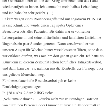
der Generation derer an, die den Krieg überlebten und das Land
wieder aufgebaut haben. Ich kannte ihn mein halbes Leben lang
und ich habe ihn sehr geliebt. (…)
Er kam wegen eines Routineeingriffs und mit negativem PCR-Test
in eine Klinik und wurde einen Tag später Opfer eines
Besuchsverbots aller Patienten. Bis dahin war er von seiner
Lebenspartnerin und seinem häuslichen und familiären Umfeld nie
länger als ein paar Stunden getrennt. Dann verschwand er vor
unseren Augen für Wochen hinter verschlossenen Türen, ohne dass
wir erfahren durften, was mit ihm dort genau geschieht. Ich hatte als
Künstlerin zu diesem Zeitpunkt schon berufliches Tätigkeitsverbot,
und dann kam das. Sie nahmen uns die Kontrolle der Fürsorge über
uns geliebte Menschen weg.
Für dieses dauerhafte Besuchsverbot gab es keine
Ermächtigungsgrundlage:
In §28 a Abs. 2 Satz 2 IfSG steht:
„Schutzmaßnahmen (…) dürfen nicht zur vollständigen Isolation
von einzelnen Personen oder Gruppen führen; ein Mindestmaß an