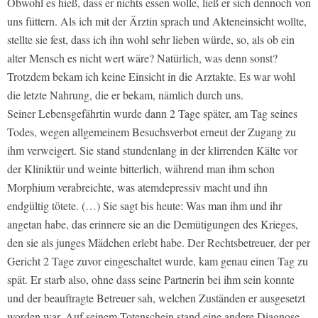
Obwohl es hieß, dass er nichts essen wolle, ließ er sich dennoch von
uns füttern. Als ich mit der Ärztin sprach und Akteneinsicht wollte,
stellte sie fest, dass ich ihn wohl sehr lieben würde, so, als ob ein
alter Mensch es nicht wert wäre? Natürlich, was denn sonst?
Trotzdem bekam ich keine Einsicht in die Arztakte. Es war wohl
die letzte Nahrung, die er bekam, nämlich durch uns.
Seiner Lebensgefährtin wurde dann 2 Tage später, am Tag seines
Todes, wegen allgemeinem Besuchsverbot erneut der Zugang zu
ihm verweigert. Sie stand stundenlang in der klirrenden Kälte vor
der Kliniktür und weinte bitterlich, während man ihm schon
Morphium verabreichte, was atemdepressiv macht und ihn
endgültig tötete. (…) Sie sagt bis heute: Was man ihm und ihr
angetan habe, das erinnere sie an die Demütigungen des Krieges,
den sie als junges Mädchen erlebt habe. Der Rechtsbetreuer, der per
Gericht 2 Tage zuvor eingeschaltet wurde, kam genau einen Tag zu
spät. Er starb also, ohne dass seine Partnerin bei ihm sein konnte
und der beauftragte Betreuer sah, welchen Zuständen er ausgesetzt
worden war. Auf seinem Totenschein stand eine andere Diagnose,