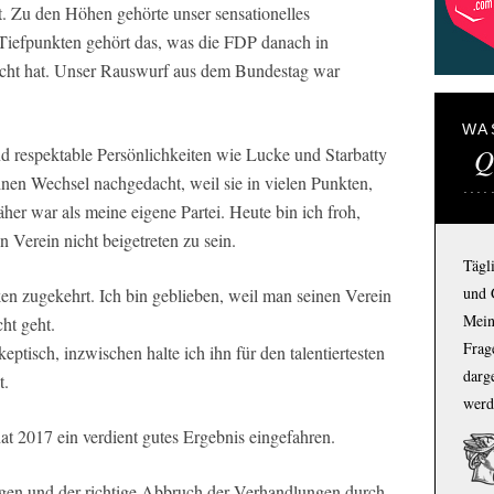
t. Zu den Höhen gehörte unser sensationelles
Tiefpunkten gehört das, was die FDP danach in
cht hat. Unser Rauswurf aus dem Bundestag war
WA
Q
nd respektable Persönlichkeiten wie Lucke und Starbatty
inen Wechsel nachgedacht, weil sie in vielen Punkten,
r war als meine eigene Partei. Heute bin ich froh,
 Verein nicht beigetreten zu sein.
Tägl
und 
n zugekehrt. Ich bin geblieben, weil man seinen Verein
Mein
cht geht.
Frage
ptisch, inzwischen halte ich ihn für den talentiertesten
darg
t.
werd
t 2017 ein verdient gutes Ergebnis eingefahren.
gen und der richtige Abbruch der Verhandlungen durch