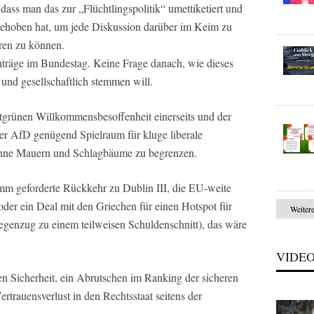
dass man das zur „Flüchtlingspolitik“ umettiketiert und
gehoben hat, um jede Diskussion darüber im Keim zu
eren zu können.
träge im Bundestag. Keine Frage danach, wie dieses
 und gesellschaftlich stemmen will.
tgrünen Willkommensbesoffenheit einerseits und der
r AfD genügend Spielraum für kluge liberale
ohne Mauern und Schlagbäume zu begrenzen.
m geforderte Rückkehr zu Dublin III, die EU-weite
oder ein Deal mit den Griechen für einen Hotspot für
Weiter
 Gegenzug zu einem teilweisen Schuldenschnitt), das wäre
VIDE
ren Sicherheit, ein Abrutschen im Ranking der sicheren
rtrauensverlust in den Rechtsstaat seitens der