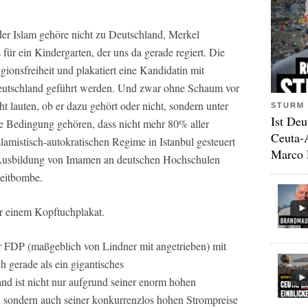
der Islam gehöre nicht zu Deutschland, Merkel
für ein Kindergarten, der uns da gerade regiert. Die
ionsfreiheit und plakatiert eine Kandidatin mit
eutschland geführt werden. Und zwar ohne Schaum vor
lauten, ob er dazu gehört oder nicht, sondern unter
STURM 
Ist Deu
 Bedingung gehören, dass nicht mehr 80% aller
Ceuta-
amistisch-autokratischen Regime in Istanbul gesteuert
Marco 
 Ausbildung von Imamen an deutschen Hochschulen
 Zeitbombe.
r einem Kopftuchplakat.
r FDP (maßgeblich von Lindner mit angetrieben) mit
 gerade als ein gigantisches
and ist nicht nur aufgrund seiner enorm hohen
, sondern auch seiner konkurrenzlos hohen Strompreise