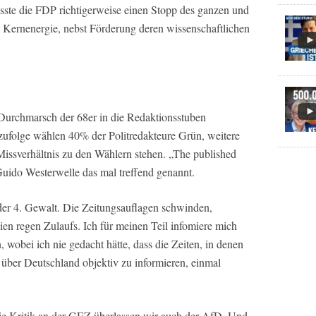
ste die FDP richtigerweise einen Stopp des ganzen und
 Kernenergie, nebst Förderung deren wissenschaftlichen
r Durchmarsch der 68er in die Redaktionsstuben
 zufolge wählen 40% der Politredakteure Grün, weitere
issverhältnis zu den Wählern stehen. „The published
 Guido Westerwelle das mal treffend genannt.
der 4. Gewalt. Die Zeitungsauflagen schwinden,
dien regen Zulaufs. Ich für meinen Teil infomiere mich
 wobei ich nie gedacht hätte, dass die Zeiten, in denen
über Deutschland objektiv zu informieren, einmal
ie Kritik an der GEZ überlassen wir auch der AfD. Und