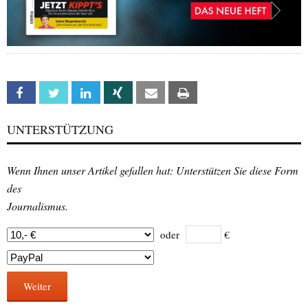
Facebook
Twitter
Linkedin
Xing
Email
Print
UNTERSTÜTZUNG
Wenn Ihnen unser Artikel gefallen hat: Unterstützen Sie diese Form
des
Journalismus.
oder
€
Weiter