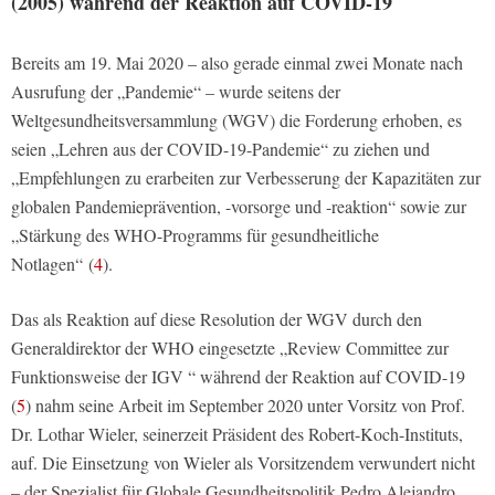
(2005) während der Reaktion auf COVID-19
Bereits am 19. Mai 2020 – also gerade einmal zwei Monate nach
Ausrufung der „Pandemie“ – wurde seitens der
Weltgesundheitsversammlung (WGV) die Forderung erhoben, es
seien „Lehren aus der COVID-19-Pandemie“ zu ziehen und
„Empfehlungen zu erarbeiten zur Verbesserung der Kapazitäten zur
globalen Pandemieprävention, -vorsorge und -reaktion“ sowie zur
„Stärkung des WHO-Programms für gesundheitliche
Notlagen“ (
4
).
Das als Reaktion auf diese Resolution der WGV durch den
Generaldirektor der WHO eingesetzte „Review Committee zur
Funktionsweise der IGV “ während der Reaktion auf COVID-19
(
5
) nahm seine Arbeit im September 2020 unter Vorsitz von Prof.
Dr. Lothar Wieler, seinerzeit Präsident des Robert-Koch-Instituts,
auf. Die Einsetzung von Wieler als Vorsitzendem verwundert nicht
– der Spezialist für Globale Gesundheitspolitik Pedro Alejandro