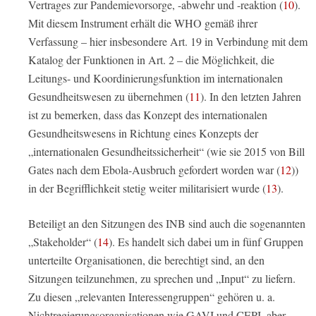
Vertrages zur Pandemievorsorge, -abwehr und -reaktion (
10
).
Mit diesem Instrument erhält die WHO gemäß ihrer
Verfassung – hier insbesondere Art. 19 in Verbindung mit dem
Katalog der Funktionen in Art. 2 – die Möglichkeit, die
Leitungs- und Koordinierungsfunktion im internationalen
Gesundheitswesen zu übernehmen (
11
). In den letzten Jahren
ist zu bemerken, dass das Konzept des internationalen
Gesundheitswesens in Richtung eines Konzepts der
„internationalen Gesundheitssicherheit“ (wie sie 2015 von Bill
Gates nach dem Ebola-Ausbruch gefordert worden war (
12
))
in der Begrifflichkeit stetig weiter militarisiert wurde (
13
).
Beteiligt an den Sitzungen des INB sind auch die sogenannten
„Stakeholder“ (
14
). Es handelt sich dabei um in fünf Gruppen
unterteilte Organisationen, die berechtigt sind, an den
Sitzungen teilzunehmen, zu sprechen und „Input“ zu liefern.
Zu diesen „relevanten Interessengruppen“ gehören u. a.
Nichtregierungsorganisationen wie GAVI und CEPI, aber