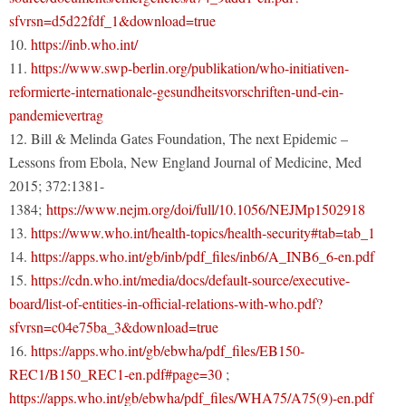
sfvrsn=d5d22fdf_1&download=true
10.
https://inb.who.int/
11.
https://www.swp-berlin.org/publikation/who-initiativen-
reformierte-internationale-gesundheitsvorschriften-und-ein-
pandemievertrag
12. Bill & Melinda Gates Foundation, The next Epidemic –
Lessons from Ebola, New England Journal of Medicine, Med
2015; 372:1381-
1384;
https://www.nejm.org/doi/full/10.1056/NEJMp1502918
13.
https://www.who.int/health-topics/health-security#tab=tab_1
14.
https://apps.who.int/gb/inb/pdf_files/inb6/A_INB6_6-en.pdf
15.
https://cdn.who.int/media/docs/default-source/executive-
board/list-of-entities-in-official-relations-with-who.pdf?
sfvrsn=c04e75ba_3&download=true
16.
https://apps.who.int/gb/ebwha/pdf_files/EB150-
REC1/B150_REC1-en.pdf#page=30
;
https://apps.who.int/gb/ebwha/pdf_files/WHA75/A75(9)-en.pdf