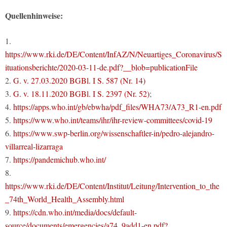
Quellenhinweise:
1.
https://www.rki.de/DE/Content/InfAZ/N/Neuartiges_Coronavirus/S
ituationsberichte/2020-03-11-de.pdf?__blob=publicationFile
2.
G. v. 27.03.2020 BGBl. I S. 587 (Nr. 14)
3.
G. v. 18.11.2020 BGBl. I S. 2397 (Nr. 52)
;
4.
https://apps.who.int/gb/ebwha/pdf_files/WHA73/A73_R1-en.pdf
5.
https://www.who.int/teams/ihr/ihr-review-committees/covid-19
6.
https://www.swp-berlin.org/wissenschaftler-in/pedro-alejandro-
villarreal-lizarraga
7.
https://pandemichub.who.int/
8.
https://www.rki.de/DE/Content/Institut/Leitung/Intervention_to_the
_74th_World_Health_Assembly.html
9.
https://cdn.who.int/media/docs/default-
source/documents/emergencies/a74_9add1-en.pdf?