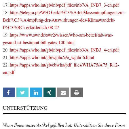
17.
https://apps.who.int/gb/inb/pdf_files/inb7/A_INB7_3-en.pdf
18.
https://telegra.ph/WHO-erkl%C3%A4rt-Massenimpfungen-zur-
Bek%C3%A4mpfung-der-Auswirkungen-des-Klimawandels-
f%C3%BCr-erforderlich-08-27
19.
https://www.swr.de/swr2/wissen/who-am-bettelstab-was-
gesund-ist-bestimmt-bill-gates-100.html
20.
https://apps.who.int/gb/inb/pdf_files/inb3/A_INB3_4-en.pdf
21.
https://apps.who.int/gb/wgihr/e/e_wgihr-6.html
22.
https://apps.who.int/gb/ebwha/pdf_files/WHA75/A75_R12-
en.pdf
Facebook
Twitter
Linkedin
Xing
Email
Print
UNTERSTÜTZUNG
Wenn Ihnen unser Artikel gefallen hat: Unterstützen Sie diese Form