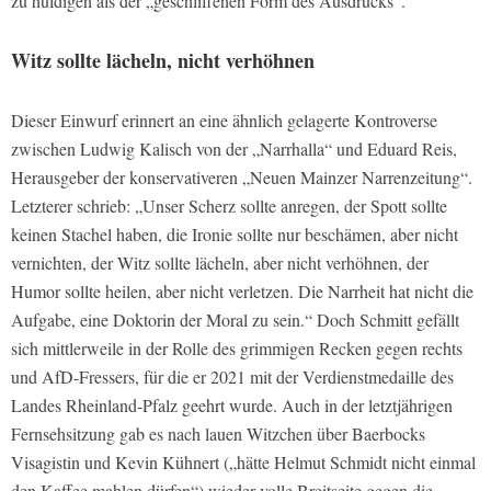
zu huldigen als der „geschliﬀenen Form des Ausdrucks“.
Witz sollte lächeln, nicht verhöhnen
Dieser Einwurf erinnert an eine ähnlich gelagerte Kontroverse
zwischen Ludwig Kalisch von der „Narrhalla“ und Eduard Reis,
Herausgeber der konservativeren „Neuen Mainzer Narrenzeitung“.
Letzterer schrieb: „Unser Scherz sollte anregen, der Spott sollte
keinen Stachel haben, die Ironie sollte nur beschämen, aber nicht
vernichten, der Witz sollte lächeln, aber nicht verhöhnen, der
Humor sollte heilen, aber nicht verletzen. Die Narrheit hat nicht die
Aufgabe, eine Doktorin der Moral zu sein.“ Doch Schmitt gefällt
sich mittlerweile in der Rolle des grimmigen Recken gegen rechts
und AfD-Fressers, für die er 2021 mit der Verdienstmedaille des
Landes Rheinland-Pfalz geehrt wurde. Auch in der letztjährigen
Fernsehsitzung gab es nach lauen Witzchen über Baerbocks
Visagistin und Kevin Kühnert („hätte Helmut Schmidt nicht einmal
den Kaﬀee mahlen dürfen“) wieder volle Breitseite gegen die