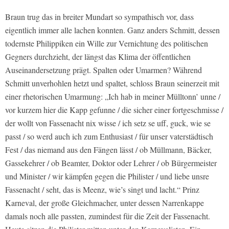
Braun trug das in breiter Mundart so sympathisch vor, dass
eigentlich immer alle lachen konnten. Ganz anders Schmitt, dessen
todernste Philippiken ein Wille zur Vernichtung des politischen
Gegners durchzieht, der längst das Klima der öﬀentlichen
Auseinandersetzung prägt. Spalten oder Umarmen? Während
Schmitt unverhohlen hetzt und spaltet, schloss Braun seinerzeit mit
einer rhetorischen Umarmung: „Ich hab in meiner Mülltonn’ unne /
vor kurzem hier die Kapp gefunne / die sicher einer fortgeschmisse /
der wollt von Fassenacht nix wisse / ich setz se uﬀ, guck, wie se
passt / so werd auch ich zum Enthusiast / für unser vaterstädtisch
Fest / das niemand aus den Fängen lässt / ob Müllmann, Bäcker,
Gassekehrer / ob Beamter, Doktor oder Lehrer / ob Bürgermeister
und Minister / wir kämpfen gegen die Philister / und liebe unsre
Fassenacht / seht, das is Meenz, wie’s singt und lacht.“ Prinz
Karneval, der große Gleichmacher, unter dessen Narrenkappe
damals noch alle passten, zumindest für die Zeit der Fassenacht.