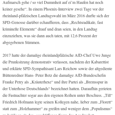
Aufmarsch gehe / so viel Dummheit auf ei’m Haufen hat noch
keiner gesehe“. In einem Phoenix-Interview zwei Tage vor der
rheinland-pfälzischen Landtagswahl im März 2016 durfte sich der
SPD-Genosse darüber echauﬃeren, dass „Rechtsradikale, fast
kriminelle Elemente“ drauf und dran seien, in den Landtag
einzuziehen, was sie dann auch taten, mit 12,6 Prozent der
abgegebenen Stimmen.
2017 hatte der damalige rheinlandpfälzische AfD-Chef Uwe Junge
die Prunksitzung demonstrativ verlassen, nachdem der Kabarettist
und erklärte SPD-Sympathisant Lars Reichow sowie der altgediente
Büttenredner Hans- Peter Betz die damalige AfD-Bundeschefin
Frauke Petry als „Kräuterhexe“ und ihre Partei als „Bremsspur in
der Unterhose Deutschlands“ bezeichnet hatten. Daraufhin gerieten
die Fastnachter sogar aus den eigenen Reihen unter Beschuss. „Till“
Friedrich Hofmann legte seinen Kollegen nahe, lieber zum „Florett“
statt zum „Holzhammer“ zu greifen und weniger dem „Populismus“