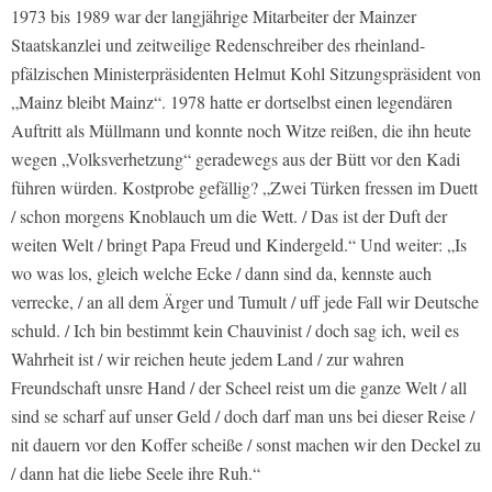
1973 bis 1989 war der langjährige Mitarbeiter der Mainzer
Staatskanzlei und zeitweilige Redenschreiber des rheinland-
pfälzischen Ministerpräsidenten Helmut Kohl Sitzungspräsident von
„Mainz bleibt Mainz“. 1978 hatte er dortselbst einen legendären
Auftritt als Müllmann und konnte noch Witze reißen, die ihn heute
wegen „Volksverhetzung“ geradewegs aus der Bütt vor den Kadi
führen würden. Kostprobe gefällig? „Zwei Türken fressen im Duett
/ schon morgens Knoblauch um die Wett. / Das ist der Duft der
weiten Welt / bringt Papa Freud und Kindergeld.“ Und weiter: „Is
wo was los, gleich welche Ecke / dann sind da, kennste auch
verrecke, / an all dem Ärger und Tumult / uﬀ jede Fall wir Deutsche
schuld. / Ich bin bestimmt kein Chauvinist / doch sag ich, weil es
Wahrheit ist / wir reichen heute jedem Land / zur wahren
Freundschaft unsre Hand / der Scheel reist um die ganze Welt / all
sind se scharf auf unser Geld / doch darf man uns bei dieser Reise /
nit dauern vor den Koﬀer scheiße / sonst machen wir den Deckel zu
/ dann hat die liebe Seele ihre Ruh.“