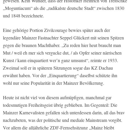
gewesen. Kein Wunder, dass der Historiker Heinrich von Treitschke
„Moguntiacum“ als die „radikalste deutsche Stadt“ zwischen 1830
und 1848 bezeichnete.
Eine gehörige Portion Zivilcourage bewies später auch der
legendäre Mainzer Fastnachter Seppel Glückert mit seinen Spitzen
gegen die braunen Machthaber. „Zu reden hier heut braucht man
Mut / weil eh mer sich vergucke dut, / als Opfer seiner närrischen
Kunst / kann einquartiert wer’n ganz umsunst“, reimte er 1933.
Zweimal soll er in späteren Sitzungen sogar das KZ Dachau
erwähnt haben. Vor der „Einquartierung“ daselbst schützte ihn
wohl nur seine Popularität in der Mainzer Bevölkerung.
Heute ist nicht viel von diesem aufmüpfigen, manchmal gar
todesmutigen Freiheitsgeist übrig geblieben. Im Gegenteil: Die
Mainzer Karnevalisten gefallen sich unterdessen darin, all das brav
nachzubeten, was der politische und mediale Mainstream vorgibt.
Vor allem die alljährliche ZDF-Fernsehsitzung „Mainz bleibt