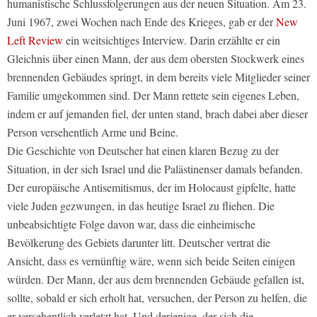
humanistische Schlussfolgerungen aus der neuen Situation. Am 23.
Juni 1967, zwei Wochen nach Ende des Krieges, gab er der
New
Left Review
ein weitsichtiges Interview. Darin erzählte er ein
Gleichnis über einen Mann, der aus dem obersten Stockwerk eines
brennenden Gebäudes springt, in dem bereits viele Mitglieder seiner
Familie umgekommen sind. Der Mann rettete sein eigenes Leben,
indem er auf jemanden fiel, der unten stand, brach dabei aber dieser
Person versehentlich Arme und Beine.
Die Geschichte von Deutscher hat einen klaren Bezug zu der
Situation, in der sich Israel und die Palästinenser damals befanden.
Der europäische Antisemitismus, der im Holocaust gipfelte, hatte
viele Juden gezwungen, in das heutige Israel zu fliehen. Die
unbeabsichtigte Folge davon war, dass die einheimische
Bevölkerung des Gebiets darunter litt. Deutscher vertrat die
Ansicht, dass es vernünftig wäre, wenn sich beide Seiten einigen
würden. Der Mann, der aus dem brennenden Gebäude gefallen ist,
sollte, sobald er sich erholt hat, versuchen, der Person zu helfen, die
er versehentlich verletzt hat. Und derjenige, der sich die