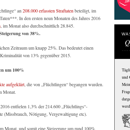
chtlinge“ an
208.000 erfassten Straftaten
beteiligt, im
 Taten***. In den ersten neun Monaten des Jahres 2016
n
, im Monat also durchschnittlich 28.845.
 Steigerung von 38%.
WA
Q
leichen Zeitraum um knapp 25%. Das bedeutet einen
-Kriminalität von 13% gegenüber 2015.
aten um 100%
Tägl
und 
kte aufgeklärt
, die von „Flüchtlingen“ begangen wurden.
Mein
Frage
im Monat.
darg
werd
s 2016 entfielen 1,3% der 214.600 „Flüchtlings“-
ikte (Missbrauch, Nötigung, Vergewaltigung etc).
 im Monat, und somit eine Steigerung um rund 100%