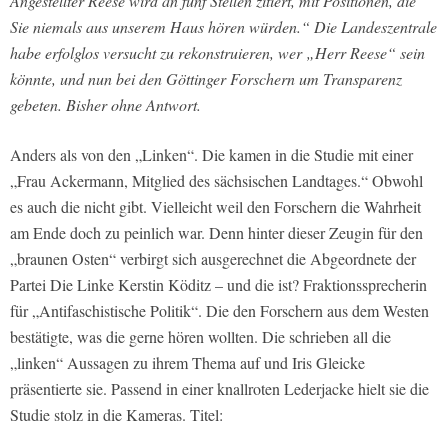
Angestellter Reese wird an fünf Stellen zitiert, mit Positionen, die
Sie niemals aus unserem Haus hören würden.“ Die Landeszentrale
habe erfolglos versucht zu rekonstruieren, wer „Herr Reese“ sein
könnte, und nun bei den Göttinger Forschern um Transparenz
gebeten. Bisher ohne Antwort.
Anders als von den „Linken“. Die kamen in die Studie mit einer
„Frau Ackermann, Mitglied des sächsischen Landtages.“ Obwohl
es auch die nicht gibt. Vielleicht weil den Forschern die Wahrheit
am Ende doch zu peinlich war. Denn hinter dieser Zeugin für den
„braunen Osten“ verbirgt sich ausgerechnet die Abgeordnete der
Partei Die Linke Kerstin Köditz – und die ist? Fraktionssprecherin
für „Antifaschistische Politik“. Die den Forschern aus dem Westen
bestätigte, was die gerne hören wollten. Die schrieben all die
„linken“ Aussagen zu ihrem Thema auf und Iris Gleicke
präsentierte sie. Passend in einer knallroten Lederjacke hielt sie die
Studie stolz in die Kameras. Titel: