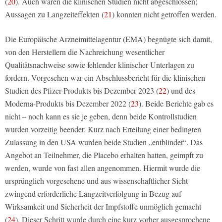
(
20
). Auch waren die klinischen Studien nicht abgeschlossen;
Aussagen zu Langzeiteffekten (
21
) konnten nicht getroffen werden.
Die Europäische Arzneimittelagentur (EMA) begnügte sich damit,
von den Herstellern die Nachreichung wesentlicher
Qualitätsnachweise sowie fehlender klinischer Unterlagen zu
fordern. Vorgesehen war ein Abschlussbericht für die klinischen
Studien des Pfizer-Produkts bis Dezember 2023 (
22
) und des
Moderna-Produkts bis Dezember 2022 (
23
). Beide Berichte gab es
nicht – noch kann es sie je geben, denn beide Kontrollstudien
wurden vorzeitig beendet: Kurz nach Erteilung einer bedingten
Zulassung in den USA wurden beide Studien „entblindet“. Das
Angebot an Teilnehmer, die Placebo erhalten hatten, geimpft zu
werden, wurde von fast allen angenommen. Hiermit wurde die
ursprünglich vorgesehene und aus wissenschaftlicher Sicht
zwingend erforderliche Langzeitverfolgung in Bezug auf
Wirksamkeit und Sicherheit der Impfstoffe unmöglich gemacht
(
24
). Dieser Schritt wurde durch eine kurz vorher ausgesprochene