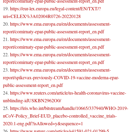
report/comirnaty-epar-public-assessment-report_en.pdf
19.
https://eur-lex.europa.eu/legal-content/EN/TXT/?
uri=CELEX%3A02004R0726-20220128
20.
https://www.ema.europa.eu/en/documents/assessment-
report/comirnaty-epar-public-assessment-report_en.pdf
21.
https://www.ema.europa.eu/en/documents/assessment-
report/comirnaty-epar-public-assessment-report_en.pdf
22.
https://www.ema.europa.eu/en/documents/assessment-
report/comirnaty-epar-public-assessment-report_en.pdf
23.
https://www.ema.europa.eu/en/documents/assessment-
report/spikevax-previously-COVID-19-vaccine-moderna-epar-
public-assessment-report_en.pdf
24.
https://www.reuters.com/article/us-health-coronavirus-vaccine-
unblinding-idUSKBN2962O0/
25.
https://iris.who.int/bitstream/handle/10665/337940/WHO-2019-
nCoV-Policy_Brief-EUD_placebo-controlled_vaccine_trials-
2020.1-eng.pdf?isAllowed=y&sequence=1
26.
https://www.nature.com/articles/s41591-021-01299-5