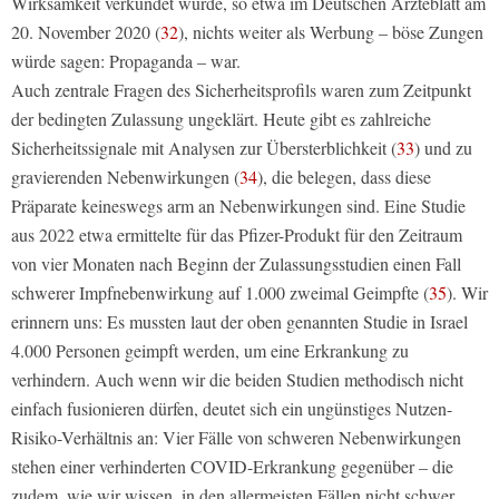
Wirksamkeit verkündet wurde, so etwa im Deutschen Ärzteblatt am
20. November 2020 (
32
), nichts weiter als Werbung – böse Zungen
würde sagen: Propaganda – war.
Auch zentrale Fragen des Sicherheitsprofils waren zum Zeitpunkt
der bedingten Zulassung ungeklärt. Heute gibt es zahlreiche
Sicherheitssignale mit Analysen zur Übersterblichkeit (
33
) und zu
gravierenden Nebenwirkungen (
34
), die belegen, dass diese
Präparate keineswegs arm an Nebenwirkungen sind. Eine Studie
aus 2022 etwa ermittelte für das Pfizer-Produkt für den Zeitraum
von vier Monaten nach Beginn der Zulassungsstudien einen Fall
schwerer Impfnebenwirkung auf 1.000 zweimal Geimpfte (
35
). Wir
erinnern uns: Es mussten laut der oben genannten Studie in Israel
4.000 Personen geimpft werden, um eine Erkrankung zu
verhindern. Auch wenn wir die beiden Studien methodisch nicht
einfach fusionieren dürfen, deutet sich ein ungünstiges Nutzen-
Risiko-Verhältnis an: Vier Fälle von schweren Nebenwirkungen
stehen einer verhinderten COVID-Erkrankung gegenüber – die
zudem, wie wir wissen, in den allermeisten Fällen nicht schwer