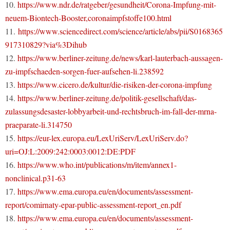
10.
https://www.ndr.de/ratgeber/gesundheit/Corona-Impfung-mit-
neuem-Biontech-Booster,coronaimpfstoffe100.html
11.
https://www.sciencedirect.com/science/article/abs/pii/S0168365
917310829?via%3Dihub
12.
https://www.berliner-zeitung.de/news/karl-lauterbach-aussagen-
zu-impfschaeden-sorgen-fuer-aufsehen-li.238592
13.
https://www.cicero.de/kultur/die-risiken-der-corona-impfung
14.
https://www.berliner-zeitung.de/politik-gesellschaft/das-
zulassungsdesaster-lobbyarbeit-und-rechtsbruch-im-fall-der-mrna-
praeparate-li.314750
15.
https://eur-lex.europa.eu/LexUriServ/LexUriServ.do?
uri=OJ:L:2009:242:0003:0012:DE:PDF
16.
https://www.who.int/publications/m/item/annex1-
nonclinical.p31-63
17.
https://www.ema.europa.eu/en/documents/assessment-
report/comirnaty-epar-public-assessment-report_en.pdf
18.
https://www.ema.europa.eu/en/documents/assessment-