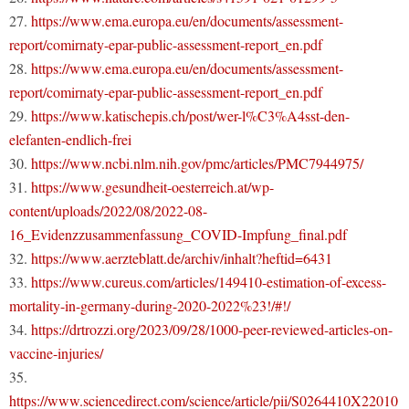
27.
https://www.ema.europa.eu/en/documents/assessment-
report/comirnaty-epar-public-assessment-report_en.pdf
28.
https://www.ema.europa.eu/en/documents/assessment-
report/comirnaty-epar-public-assessment-report_en.pdf
29.
https://www.katischepis.ch/post/wer-l%C3%A4sst-den-
elefanten-endlich-frei
30.
https://www.ncbi.nlm.nih.gov/pmc/articles/PMC7944975/
31.
https://www.gesundheit-oesterreich.at/wp-
content/uploads/2022/08/2022-08-
16_Evidenzzusammenfassung_COVID-Impfung_final.pdf
32.
https://www.aerzteblatt.de/archiv/inhalt?heftid=6431
33.
https://www.cureus.com/articles/149410-estimation-of-excess-
mortality-in-germany-during-2020-2022%23!/#!/
34.
https://drtrozzi.org/2023/09/28/1000-peer-reviewed-articles-on-
vaccine-injuries/
35.
https://www.sciencedirect.com/science/article/pii/S0264410X22010