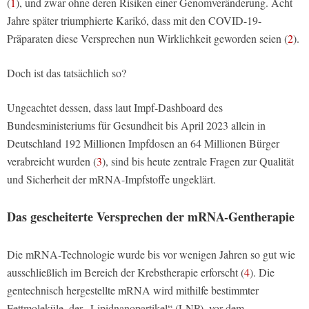
(
1
), und zwar ohne deren Risiken einer Genomveränderung. Acht
Jahre später triumphierte Karikó, dass mit den COVID-19-
Präparaten diese Versprechen nun Wirklichkeit geworden seien (
2
).
Doch ist das tatsächlich so?
Ungeachtet dessen, dass laut Impf-Dashboard des
Bundesministeriums für Gesundheit bis April 2023 allein in
Deutschland 192 Millionen Impfdosen an 64 Millionen Bürger
verabreicht wurden (
3
), sind bis heute zentrale Fragen zur Qualität
und Sicherheit der mRNA-Impfstoffe ungeklärt.
Das gescheiterte Versprechen der mRNA-Gentherapie
Die mRNA-Technologie wurde bis vor wenigen Jahren so gut wie
ausschließlich im Bereich der Krebstherapie erforscht (
4
). Die
gentechnisch hergestellte mRNA wird mithilfe bestimmter
Fettmoleküle, der „Lipidnanopartikel“ (LNP), vor dem