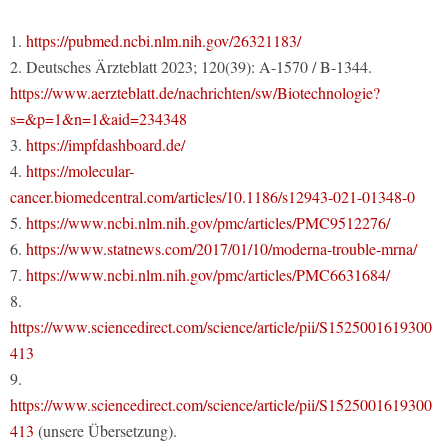
1.
https://pubmed.ncbi.nlm.nih.gov/26321183/
2. Deutsches Ärzteblatt 2023; 120(39): A-1570 / B-1344.
https://www.aerzteblatt.de/nachrichten/sw/Biotechnologie?
s=&p=1&n=1&aid=234348
3.
https://impfdashboard.de/
4.
https://molecular-
cancer.biomedcentral.com/articles/10.1186/s12943-021-01348-0
5.
https://www.ncbi.nlm.nih.gov/pmc/articles/PMC9512276/
6.
https://www.statnews.com/2017/01/10/moderna-trouble-mrna/
7.
https://www.ncbi.nlm.nih.gov/pmc/articles/PMC6631684/
8.
https://www.sciencedirect.com/science/article/pii/S1525001619300
413
9.
https://www.sciencedirect.com/science/article/pii/S1525001619300
413
(unsere Übersetzung).