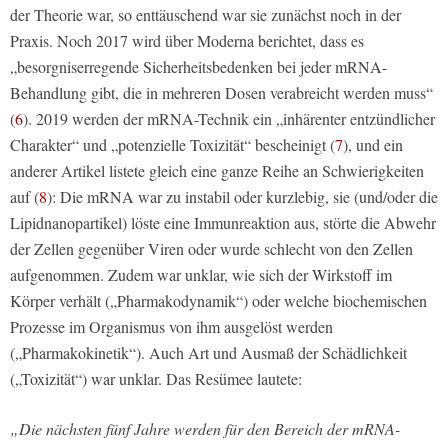
der Theorie war, so enttäuschend war sie zunächst noch in der
Praxis. Noch 2017 wird über Moderna berichtet, dass es
„besorgniserregende Sicherheitsbedenken bei jeder mRNA-
Behandlung gibt, die in mehreren Dosen verabreicht werden muss“
(
6
). 2019 werden der mRNA-Technik ein „inhärenter entzündlicher
Charakter“ und „potenzielle Toxizität“ bescheinigt (
7
), und ein
anderer Artikel listete gleich eine ganze Reihe an Schwierigkeiten
auf (
8
): Die mRNA war zu instabil oder kurzlebig, sie (und/oder die
Lipidnanopartikel) löste eine Immunreaktion aus, störte die Abwehr
der Zellen gegenüber Viren oder wurde schlecht von den Zellen
aufgenommen. Zudem war unklar, wie sich der Wirkstoff im
Körper verhält („Pharmakodynamik“) oder welche biochemischen
Prozesse im Organismus von ihm ausgelöst werden
(„Pharmakokinetik“). Auch Art und Ausmaß der Schädlichkeit
(„Toxizität“) war unklar. Das Resümee lautete:
„Die nächsten fünf Jahre werden für den Bereich der mRNA-