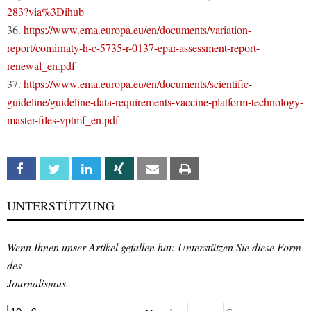
283?via%3Dihub
36.
https://www.ema.europa.eu/en/documents/variation-
report/comirnaty-h-c-5735-r-0137-epar-assessment-report-
renewal_en.pdf
37.
https://www.ema.europa.eu/en/documents/scientific-
guideline/guideline-data-requirements-vaccine-platform-technology-
master-files-vptmf_en.pdf
Facebook
Twitter
Linkedin
Xing
Email
Print
UNTERSTÜTZUNG
Wenn Ihnen unser Artikel gefallen hat: Unterstützen Sie diese Form
des
Journalismus.