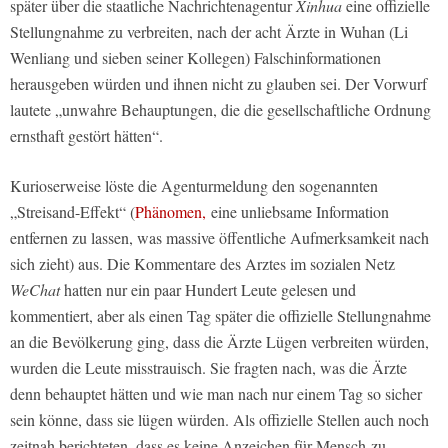
später über die staatliche Nachrichtenagentur
Xinhua
eine offizielle
Stellungnahme zu verbreiten, nach der acht Ärzte in Wuhan (Li
Wenliang und sieben seiner Kollegen) Falschinformationen
herausgeben würden und ihnen nicht zu glauben sei. Der Vorwurf
lautete „unwahre Behauptungen, die die gesellschaftliche Ordnung
ernsthaft gestört hätten“.
Kurioserweise löste die Agenturmeldung den sogenannten
„Streisand-Effekt“ (
Phänomen,
eine unliebsame Information
entfernen zu lassen, was massive öffentliche Aufmerksamkeit nach
sich zieht) aus. Die Kommentare des Arztes im sozialen Netz
WeChat
hatten nur ein paar Hundert Leute gelesen und
kommentiert, aber als einen Tag später die offizielle Stellungnahme
an die Bevölkerung ging, dass die Ärzte Lügen verbreiten würden,
wurden die Leute misstrauisch. Sie fragten nach, was die Ärzte
denn behauptet hätten und wie man nach nur einem Tag so sicher
sein könne, dass sie lügen würden. Als offizielle Stellen auch noch
zeitnah berichteten, dass es keine Anzeichen für Mensch-zu-