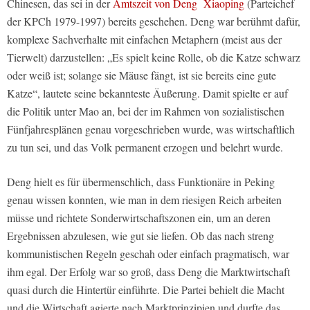
Chinesen, das sei in der
Amtszeit von Deng Xiaoping
(Parteichef
der KPCh 1979-1997) bereits geschehen. Deng war berühmt dafür,
komplexe Sachverhalte mit einfachen Metaphern (meist aus der
Tierwelt) darzustellen: „Es spielt keine Rolle, ob die Katze schwarz
oder weiß ist; solange sie Mäuse fängt, ist sie bereits eine gute
Katze“, lautete seine bekannteste Äußerung. Damit spielte er auf
die Politik unter Mao an, bei der im Rahmen von sozialistischen
Fünfjahresplänen genau vorgeschrieben wurde, was wirtschaftlich
zu tun sei, und das Volk permanent erzogen und belehrt wurde.
Deng hielt es für übermenschlich, dass Funktionäre in Peking
genau wissen konnten, wie man in dem riesigen Reich arbeiten
müsse und richtete Sonderwirtschaftszonen ein, um an deren
Ergebnissen abzulesen, wie gut sie liefen. Ob das nach streng
kommunistischen Regeln geschah oder einfach pragmatisch, war
ihm egal. Der Erfolg war so groß, dass Deng die Marktwirtschaft
quasi durch die Hintertür einführte. Die Partei behielt die Macht
und die Wirtschaft agierte nach Marktprinzipien und durfte das