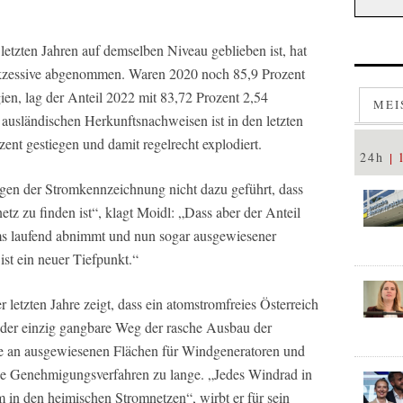
etzten Jahren auf demselben Niveau geblieben ist, hat
ukzessive abgenommen. Waren 2020 noch 85,9 Prozent
en, lag der Anteil 2022 mit 83,72 Prozent 2,54
MEI
 ausländischen Herkunftsnachweisen ist in den letzten
zent gestiegen und damit regelrecht explodiert.
24h
gen der Stromkennzeichnung nicht dazu geführt, dass
z zu finden ist“, klagt Moidl: „Dass aber der Anteil
s laufend abnimmt und nun sogar ausgewiesener
ist ein neuer Tiefpunkt.“
etzten Jahre zeigt, dass ein atomstromfreies Österreich
st der einzig gangbare Weg der rasche Ausbau der
le an ausgewiesenen Flächen für Windgeneratoren und
die Genehmigungsverfahren zu lange. „Jedes Windrad in
 in den heimischen Stromnetzen“, wirbt er für sein