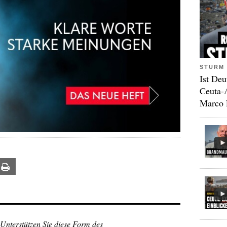
STURM 
Ist Deu
Ceuta-
Marco 
ail
Print
 Unterstützen Sie diese Form des