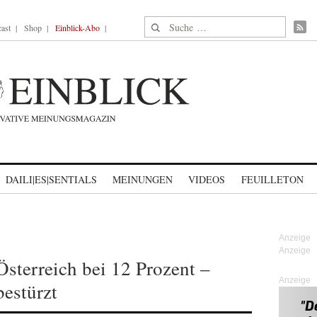
Suche nach:
ast
Shop
Einblick-Abo
DAILI|ES|SENTIALS
MEINUNGEN
VIDEOS
FEUILLETON
sterreich bei 12 Prozent –
Anzeige
estürzt