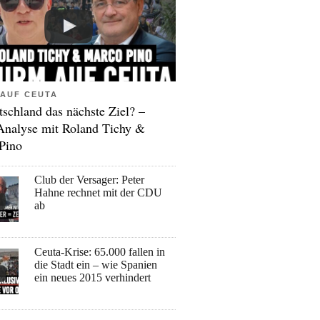
AUF CEUTA
tschland das nächste Ziel? –
Analyse mit Roland Tichy &
Pino
Club der Versager: Peter
Hahne rechnet mit der CDU
ab
Ceuta-Krise: 65.000 fallen in
die Stadt ein – wie Spanien
ein neues 2015 verhindert