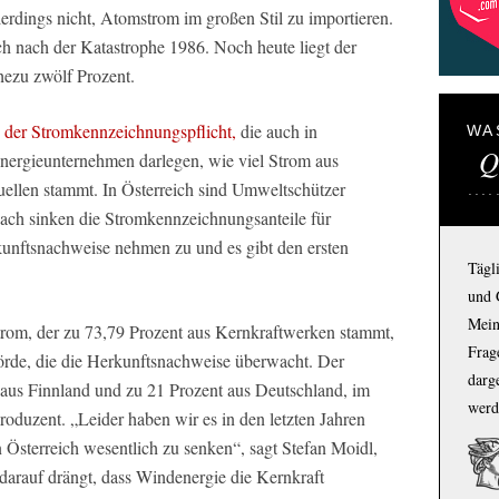
lerdings nicht, Atomstrom im großen Stil zu importieren.
h nach der Katastrophe 1986. Noch heute liegt der
hezu zwölf Prozent.
 der Stromkennzeichnungspflicht,
die auch in
WA
Q
nergieunternehmen darlegen, wie viel Strom aus
uellen stammt. In Österreich sind Umweltschützer
nach sinken die Stromkennzeichnungsanteile für
kunftsnachweise nehmen zu und es gibt den ersten
Tägl
und 
Mein
om, der zu 73,79 Prozent aus Kernkraftwerken stammt,
Frage
hörde, die die Herkunftsnachweise überwacht. Der
darg
aus Finnland und zu 21 Prozent aus Deutschland, im
werd
oduzent. „Leider haben wir es in den letzten Jahren
n Österreich wesentlich zu senken“, sagt Stefan Moidl,
darauf drängt, dass Windenergie die Kernkraft