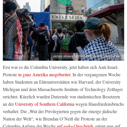
picture alliance / ZUMAPRESS.com | Syndi Pilar
Erst war es die Columbia University, jetzt haben sich Anti-Israel-
Proteste
in ganz Amerika ausgebreitet
. In der vergangenen Woche
haben Studenten an Eliteuniversitäten wie Harvard, der University
Michigan und dem Massachusetts Institute of Technology Zeltlager
errichtet. Kürzlich wurden Dutzende von studentischen Besetzern
an der
University of Southern California
wegen Hausfriedensbruchs
verhaftet. Die „Wut der Privilegierten gegen die einzige jüdische
Nation der Welt“, wie Brendan O’Neill die Proteste an der
Columbia Anfang der Woche
auf s
piked
beschrieb
, ertönt nun auf