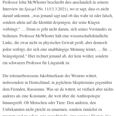
Professor John McWhorter beschreibt dies anschaulich in seinem
Interview im
Spiegel (
Nr. 11/13.3.2021), wo er sagt, dass es nicht
darauf ankommt, „was jemand sagt und ob das wahr ist oder falsch,
sondern allein auf die Identität desjenigen, der seine Klagen
vorbringt.“ … Denn es geht nicht darum, sich seines Verstandes zu
bedienen. Professor McWhorter hält eine wissenschaftsfeindliche
Linke, die zwar nicht zu physischer Gewalt greift, aber dennoch
jeden verfolgt, der sich eine unabhängige Meinung leistet, … für …
beängstigend.“ Hier rechnet jemand ab, der kein weißer, sondern
ein schwarzer Professor für Linguistik ist.
Die toleranzbesessene Jakobinerkaste des Westens wittert,
insbesondere in Deutschland, in jeglichem Skeptizismus gegenüber
dem Fremden, Rassismus. Was sie da wittert, ist vielfach aber nichts
anderes als eine Konstante, die weit über die Anthropologie
hinausgreift. Ob Menschen oder Tiere: Den anderen, den
Unbekannten nicht gleicht zu umarmen, sondern zunächst zu
mustern und zu sehen, wie er wohl tickt, eine gewisse Skepsis also