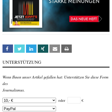
Facebook
Twitter
Linkedin
Xing
Email
Print
UNTERSTÜTZUNG
Wenn Ihnen unser Artikel gefallen hat: Unterstützen Sie diese Form
des
Journalismus.
oder
€