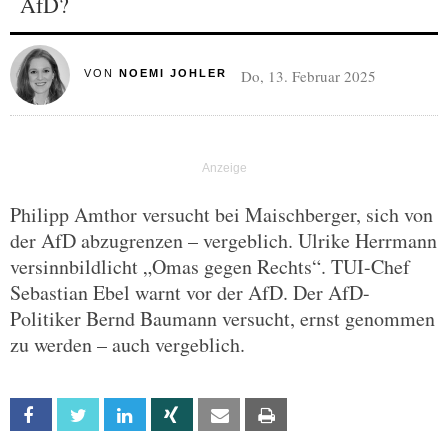
AfD?
Do, 13. Februar 2025
VON
NOEMI JOHLER
Philipp Amthor versucht bei Maischberger, sich von
der AfD abzugrenzen – vergeblich. Ulrike Herrmann
versinnbildlicht „Omas gegen Rechts“. TUI-Chef
Sebastian Ebel warnt vor der AfD. Der AfD-
Politiker Bernd Baumann versucht, ernst genommen
zu werden – auch vergeblich.
Facebook
Twitter
Linkedin
Xing
Email
Print