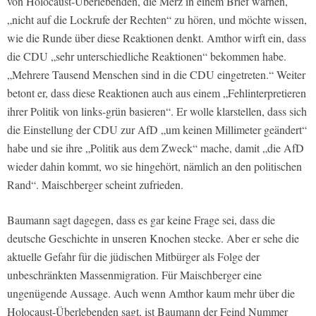
von Holocaust-Überlebenden, die Merz in einem Brief warnen,
„nicht auf die Lockrufe der Rechten“ zu hören, und möchte wissen,
wie die Runde über diese Reaktionen denkt. Amthor wirft ein, dass
die CDU „sehr unterschiedliche Reaktionen“ bekommen habe.
„Mehrere Tausend Menschen sind in die CDU eingetreten.“ Weiter
betont er, dass diese Reaktionen auch aus einem „Fehlinterpretieren
ihrer Politik von links-grün basieren“. Er wolle klarstellen, dass sich
die Einstellung der CDU zur AfD „um keinen Millimeter geändert“
habe und sie ihre „Politik aus dem Zweck“ mache, damit „die AfD
wieder dahin kommt, wo sie hingehört, nämlich an den politischen
Rand“. Maischberger scheint zufrieden.
Baumann sagt dagegen, dass es gar keine Frage sei, dass die
deutsche Geschichte in unseren Knochen stecke. Aber er sehe die
aktuelle Gefahr für die jüdischen Mitbürger als Folge der
unbeschränkten Massenmigration. Für Maischberger eine
ungenügende Aussage. Auch wenn Amthor kaum mehr über die
Holocaust-Überlebenden sagt, ist Baumann der Feind Nummer