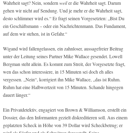
Wahrheit sagt? Nein, sondern
weil
er die Wahrheit sagt. Darum
gehen wir nicht auf Sendung. Und je mehr er die Wahrheit sagt,
desto schlimmer wird es.“ Er fragt seinen Vorgesetzten: „Bist Du
ein Geschäftsmann – oder ein Nachrichtenmann. Das Fundament,
auf dem wir stehen, ist in Gefahr.“
Wigand wird fallengelassen, ein zahnloser, aussagefreier Beitrag
unter der Leitung seines Partner Mike Wallace gesendet. Lowell
Bergman steht allein. Es kommt zum Streit, der Vorgesetzte fragt,
wen das schon interessiere, in 15 Minuten sei doch eh alles
vergessen. „Nein“, korrigiert ihn Mike Wallace, „das ist Ruhm.
Ruhm hat eine Halbwertzeit von 15 Minuten. Schande hingegen
dauert länger.“
Ein Privatdetektiv, engagiert von Brown & Williamson, erstellt ein
Dossier, das den Informanten gezielt diskreditieren soll. Aus einem
geplatzten Scheck in Höhe von 39 Dollar wird Scheckbetrug; er
wird als Säufer und als Schwätzer dargestellt. Seine