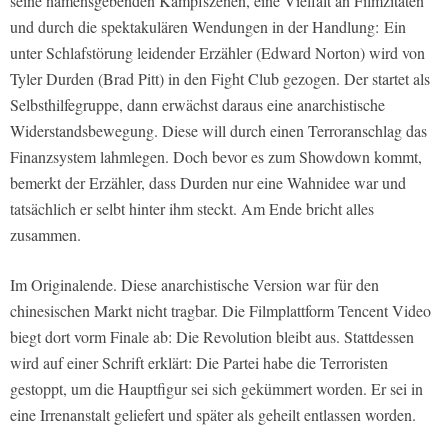
seine namensgebenden Kampfszenen, eine Vielfalt an Filmzitaten
und durch die spektakulären Wendungen in der Handlung: Ein
unter Schlafstörung leidender Erzähler (Edward Norton) wird von
Tyler Durden (Brad Pitt) in den Fight Club gezogen. Der startet als
Selbsthilfegruppe, dann erwächst daraus eine anarchistische
Widerstandsbewegung. Diese will durch einen Terroranschlag das
Finanzsystem lahmlegen. Doch bevor es zum Showdown kommt,
bemerkt der Erzähler, dass Durden nur eine Wahnidee war und
tatsächlich er selbt hinter ihm steckt. Am Ende bricht alles
zusammen.
Im Originalende. Diese anarchistische Version war für den
chinesischen Markt nicht tragbar. Die Filmplattform Tencent Video
biegt dort vorm Finale ab: Die Revolution bleibt aus. Stattdessen
wird auf einer Schrift erklärt: Die Partei habe die Terroristen
gestoppt, um die Hauptfigur sei sich gekümmert worden. Er sei in
eine Irrenanstalt geliefert und später als geheilt entlassen worden.