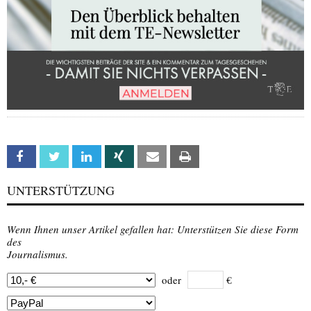
Facebook
Twitter
Linkedin
Xing
Email
Print
UNTERSTÜTZUNG
Wenn Ihnen unser Artikel gefallen hat: Unterstützen Sie diese Form
des
Journalismus.
oder
€