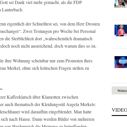
 Gott sei Dank viel mehr gemacht, als die FDP
n Lauterbach.
enn eigentlich der Schnelltest sei, von dem Herr Drosten
Gamechanger“. Zwei Testungen pro Woche bei Personal
 die Sterblichkeit dort „wahrscheinlich dramatisch
jedoch noch nicht ausreichend, doch warum dies so ist,
, die ihre Wohnung scheinbar nur zum Promoten ihres
rau Merkel, ohne sich kritischen Fragen stellen zu
.“
Weiter
urzer Kaffeeklatsch über Klamotten zwischen
r auch thematisch der Kleidungsstil Angela Merkels:
VIDE
leischhauer wird daraufhin eingeblendet. Man hatte
te sich nach Hause. Dann werden Bilder von mehreren
ger von Heidenreich die Meinung zu betreffenden