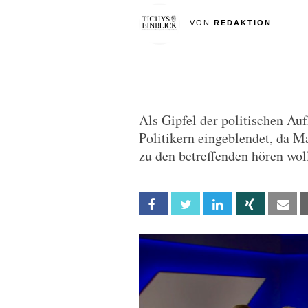
VON
REDAKTION
Als Gipfel der politischen A
Politikern eingeblendet, da 
zu den betreffenden hören woll
Facebook
Twitter
Linkedin
Xing
Em