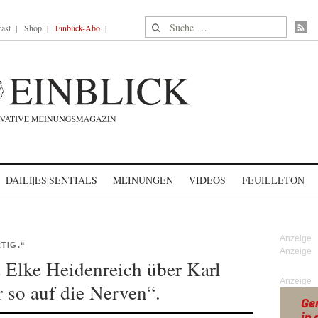
Suche nach:
ast
Shop
Einblick-Abo
DAILI|ES|SENTIALS
MEINUNGEN
VIDEOS
FEUILLETON
IG.“
 Elke Heidenreich über Karl
Anzeige
 so auf die Nerven“.