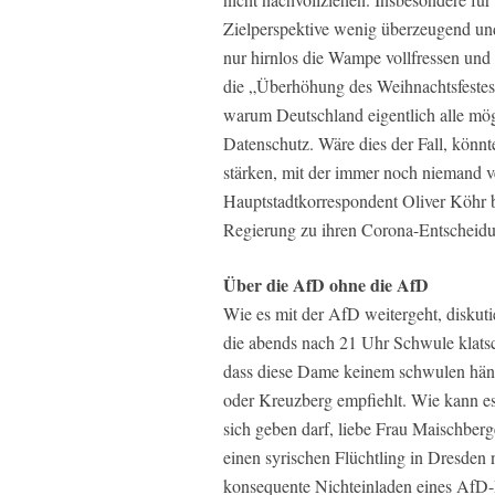
Zielperspektive wenig überzeugend u
nur hirnlos die Wampe vollfressen und
die „Überhöhung des Weihnachtsfestes“
warum Deutschland eigentlich alle mögl
Datenschutz. Wäre dies der Fall, könn
stärken, mit der immer noch niemand v
Hauptstadtkorrespondent Oliver Köhr 
Regierung zu ihren Corona-Entscheid
Über die AfD ohne die AfD
Wie es mit der AfD weitergeht, diskut
die abends nach 21 Uhr Schwule klats
dass diese Dame keinem schwulen hän
oder Kreuzberg empfiehlt. Wie kann es
sich geben darf, liebe Frau Maischbe
einen syrischen Flüchtling in Dresden
konsequente Nichteinladen eines AfD-Po