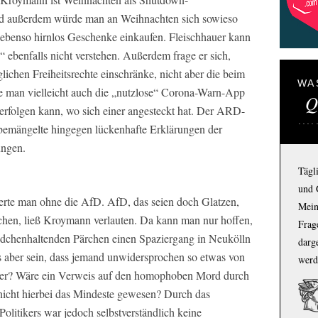
nd außerdem würde man an Weihnachten sich sowieso
 ebenso hirnlos Geschenke einkaufen. Fleischhauer kann
 ebenfalls nicht verstehen. Außerdem frage er sich,
ichen Freiheitsrechte einschränke, nicht aber die beim
WA
te man vielleicht auch die „nutzlose“ Corona-Warn-App
Q
erfolgen kann, wo sich einer angesteckt hat. Der ARD-
bemängelte hingegen lückenhafte Erklärungen der
ungen.
Tägl
und 
ierte man ohne die AfD. AfD, das seien doch Glatzen,
Mein
chen, ließ Kroymann verlauten. Da kann man nur hoffen,
Frage
dchenhaltenden Pärchen einen Spaziergang in Neukölln
darg
 aber sein, dass jemand unwidersprochen so etwas von
werd
rger? Wäre ein Verweis auf den homophoben Mord durch
 nicht hierbei das Mindeste gewesen? Durch das
litikers war jedoch selbstverständlich keine