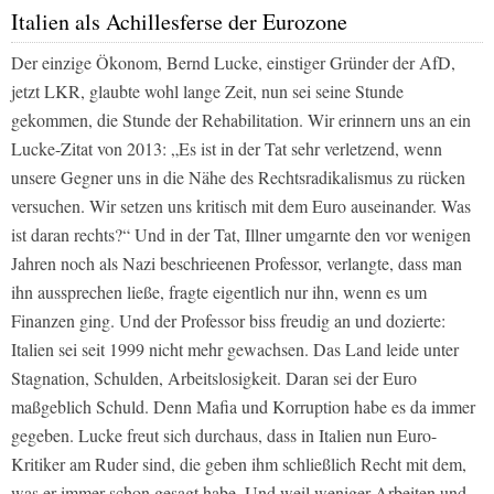
Italien als Achillesferse der Eurozone
Der einzige Ökonom, Bernd Lucke, einstiger Gründer der AfD,
jetzt LKR, glaubte wohl lange Zeit, nun sei seine Stunde
gekommen, die Stunde der Rehabilitation. Wir erinnern uns an ein
Lucke-Zitat von 2013: „Es ist in der Tat sehr verletzend, wenn
unsere Gegner uns in die Nähe des Rechtsradikalismus zu rücken
versuchen. Wir setzen uns kritisch mit dem Euro auseinander. Was
ist daran rechts?“ Und in der Tat, Illner umgarnte den vor wenigen
Jahren noch als Nazi beschrieenen Professor, verlangte, dass man
ihn aussprechen ließe, fragte eigentlich nur ihn, wenn es um
Finanzen ging. Und der Professor biss freudig an und dozierte:
Italien sei seit 1999 nicht mehr gewachsen. Das Land leide unter
Stagnation, Schulden, Arbeitslosigkeit. Daran sei der Euro
maßgeblich Schuld. Denn Mafia und Korruption habe es da immer
gegeben. Lucke freut sich durchaus, dass in Italien nun Euro-
Kritiker am Ruder sind, die geben ihm schließlich Recht mit dem,
was er immer schon gesagt habe. Und weil weniger Arbeiten und