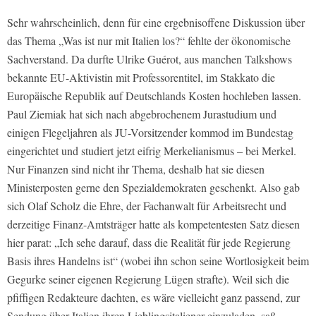
Sehr wahrscheinlich, denn für eine ergebnisoffene Diskussion über
das Thema „Was ist nur mit Italien los?“ fehlte der ökonomische
Sachverstand. Da durfte Ulrike Guérot, aus manchen Talkshows
bekannte EU-Aktivistin mit Professorentitel, im Stakkato die
Europäische Republik auf Deutschlands Kosten hochleben lassen.
Paul Ziemiak hat sich nach abgebrochenem Jurastudium und
einigen Flegeljahren als JU-Vorsitzender kommod im Bundestag
eingerichtet und studiert jetzt eifrig Merkelianismus – bei Merkel.
Nur Finanzen sind nicht ihr Thema, deshalb hat sie diesen
Ministerposten gerne den Spezialdemokraten geschenkt. Also gab
sich Olaf Scholz die Ehre, der Fachanwalt für Arbeitsrecht und
derzeitige Finanz-Amtsträger hatte als kompetentesten Satz diesen
hier parat: „Ich sehe darauf, dass die Realität für jede Regierung
Basis ihres Handelns ist“ (wobei ihn schon seine Wortlosigkeit beim
Gegurke seiner eigenen Regierung Lügen strafte). Weil sich die
pfiffigen Redakteure dachten, es wäre vielleicht ganz passend, zur
Sendung über Italien ihren Lieblingsitaliener einzuladen, saß