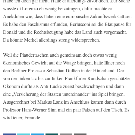
Habe ich doch gar nicht. Hatte er allerdings zuvor doch. Zur Sache
wusste di Lorenzo eh wenig beizutragen, dafür brachte er
Anekdoten wie, dass Italien eine europäische Zukunftswerkstatt sei.
Es habe den Faschismus erfunden, Berlusconi sei die Blaupause für
Donald und die Rechtsbeugung habe das Land auch vorgemacht.
Da könnte Merkel allerdings streng widersprechen.
Weil die Plaudertaschen auch gemeinsam doch etwas wenig
ökonomisches Gewicht auf die Waage bringen, hatte Illner noch
den Berliner Professor Sebastian Dullien in der Hinterhand. Der
von der linken taz bis zur linken Frankfurter Rundschau geschätzte
Ökonom durfte als Anti-Lucke zuerst beschwichtigen und dann
eine „Versicherung der Staaten untereinander“ ins Spiel bringen.
Ausgerechnet bei Markus Lanz im Anschluss kamen dann durch
Professor Hans-Werner Sinn mal ein paar Fakten auf den Tisch. Es
wird teuer, Freunde!