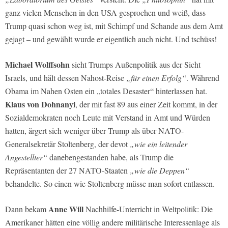
ganz vielen Menschen in den USA gesprochen und weiß, dass
Trump quasi schon weg ist, mit Schimpf und Schande aus dem Amt
gejagt – und gewählt wurde er eigentlich auch nicht. Und tschüss!
Michael Wolffsohn
sieht Trumps Außenpolitik aus der Sicht
Israels, und hält dessen Nahost-Reise
„für einen Erfolg“
. Während
Obama im Nahen Osten ein „totales Desaster“ hinterlassen hat.
Klaus von Dohnanyi
, der mit fast 89 aus einer Zeit kommt, in der
Sozialdemokraten noch Leute mit Verstand in Amt und Würden
hatten, ärgert sich weniger über Trump als über NATO-
Generalsekretär Stoltenberg, der devot
„wie ein leitender
Angestellter“
danebengestanden habe, als Trump die
Repräsentanten der 27 NATO-Staaten
„wie die Deppen“
behandelte. So einen wie Stoltenberg müsse man sofort entlassen.
Anne Will
Dann bekam
Nachhilfe-Unterricht in Weltpolitik: Die
Amerikaner hätten eine völlig andere militärische Interessenlage als