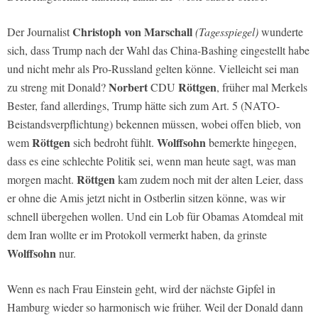
Christoph von Marschall
Der Journalist
(Tagesspiegel)
wunderte
sich, dass Trump nach der Wahl das China-Bashing eingestellt habe
und nicht mehr als Pro-Russland gelten könne. Vielleicht sei man
Norbert
Röttgen
zu streng mit Donald?
CDU
, früher mal Merkels
Bester, fand allerdings, Trump hätte sich zum Art. 5 (NATO-
Beistandsverpflichtung) bekennen müssen, wobei offen blieb, von
Röttgen
Wolffsohn
wem
sich bedroht fühlt.
bemerkte hingegen,
dass es eine schlechte Politik sei, wenn man heute sagt, was man
Röttgen
morgen macht.
kam zudem noch mit der alten Leier, dass
er ohne die Amis jetzt nicht in Ostberlin sitzen könne, was wir
schnell übergehen wollen. Und ein Lob für Obamas Atomdeal mit
dem Iran wollte er im Protokoll vermerkt haben, da grinste
Wolffsohn
nur.
Wenn es nach Frau Einstein geht, wird der nächste Gipfel in
Hamburg wieder so harmonisch wie früher. Weil der Donald dann