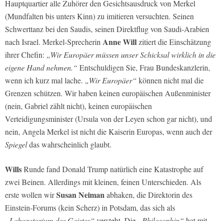
Hauptquartier alle Zuhörer den Gesichtsausdruck von Merkel
(Mundfalten bis unters Kinn) zu imitieren versuchten. Seinen
Schwerttanz bei den Saudis, seinen Direktflug von Saudi-Arabien
Anne Will
nach Israel. Merkel-Sprecherin
zitiert die Einschätzung
ihrer Chefin:
„Wir Europäer müssen unser Schicksal wirklich in die
eigene Hand nehmen.“
Entschuldigen Sie, Frau Bundeskanzlerin,
wenn ich kurz mal lache.
„Wir Europäer“
können nicht mal die
Grenzen schützen. Wir haben keinen europäischen Außenminister
(nein, Gabriel zählt nicht), keinen europäischen
Verteidigungsminister (Ursula von der Leyen schon gar nicht), und
nein, Angela Merkel ist nicht die Kaiserin Europas, wenn auch der
Spiegel
das wahrscheinlich glaubt.
Wills
Runde fand Donald Trump natürlich eine Katastrophe auf
zwei Beinen. Allerdings mit kleinen, feinen Unterschieden. Als
Susan Neiman
erste wollen wir
abhaken, die Direktorin des
Einstein-Forums (kein Scherz) in Potsdam, das sich als
„Laboratorium des Geistes“
versteht. Die
„Philosophin“
hat mit