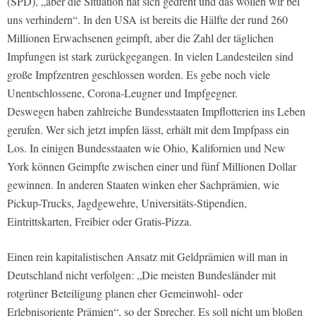
(SPD), „aber die Situation hat sich gedreht und das wollen wir bei
uns verhindern“. In den USA ist bereits die Hälfte der rund 260
Millionen Erwachsenen geimpft, aber die Zahl der täglichen
Impfungen ist stark zurückgegangen. In vielen Landesteilen sind
große Impfzentren geschlossen worden. Es gebe noch viele
Unentschlossene, Corona-Leugner und Impfgegner.
Deswegen haben zahlreiche Bundesstaaten Impflotterien ins Leben
gerufen. Wer sich jetzt impfen lässt, erhält mit dem Impfpass ein
Los. In einigen Bundesstaaten wie Ohio, Kalifornien und New
York können Geimpfte zwischen einer und fünf Millionen Dollar
gewinnen. In anderen Staaten winken eher Sachprämien, wie
Pickup-Trucks, Jagdgewehre, Universitäts-Stipendien,
Eintrittskarten, Freibier oder Gratis-Pizza.
Einen rein kapitalistischen Ansatz mit Geldprämien will man in
Deutschland nicht verfolgen: „Die meisten Bundesländer mit
rotgrüner Beteiligung planen eher Gemeinwohl- oder
Erlebnisoriente Prämien“, so der Sprecher. Es soll nicht um bloßen