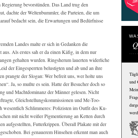
n Regierung bevorstünden. Das Land trug den
, dachte der Weltenbummler, die Parteien, die um
arauf bedacht sein, die Erwartungen und Bedürfnisse
WA
Q
fremden Landes malte er sich in Gedanken die
t aus. Als erstes sah er da einen Käfig, in dem nur
fangen gehalten wurden. Ringsherum lauerten widerliche
Leid der Eingesperrten belustigten und ab und an ihre
Tägl
en prangte der Slogan: Wer befreit uns, wer holte uns
und 
en“. Ja, so mußte es sein. Hatte der Besucher doch so
Mein
ung und Machtdominanz der Männer gelesen. Nicht
Frage
uftragte, Gleichstellungskommissionen und Me-Too-
darg
h wesentlich Schlimmeres: Polizisten im Outfit des Ku-
werd
hen mit nicht weißer Pigmentierung an Ketten durch
en aufgestellten, Futterkrippen. Überall Plakate mit der
 abgeschoben. Bei genauerem Hinsehen erkennt man auch