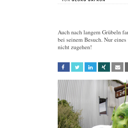
VON
GEORG GAFRON
Auch nach langem Grübeln fa
bei seinem Besuch. Nur eines 
nicht zugehen!
Facebook
Twitter
Linkedin
Xing
Em