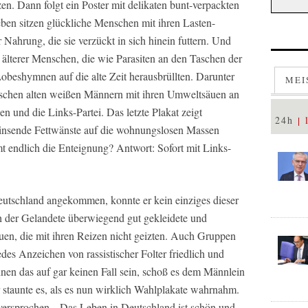
n. Dann folgt ein Poster mit delikaten bunt-verpackten
ben sitzen glückliche Menschen mit ihren Lasten-
 Nahrung, die sie verzückt in sich hinein futtern. Und
er älterer Menschen, die wie Parasiten an den Taschen der
obeshymnen auf die alte Zeit herausbrüllten. Darunter
MEI
xischen alten weißen Männern mit ihren Umweltsäuen an
n und die Links-Partei. Das letzte Plakat zeigt
24h
grinsende Fettwänste auf die wohnungslosen Massen
 endlich die Enteignung? Antwort: Sofort mit Links-
eutschland angekommen, konnte er kein einziges dieser
h der Gelandete überwiegend gut gekleidete und
uen, die mit ihren Reizen nicht geizten. Auch Gruppen
des Anzeichen von rassistischer Folter friedlich und
nen das auf gar keinen Fall sein, schoß es dem Männlein
taunte es, als es nun wirklich Wahlplakate wahrnahm.
ersprochen. „Das Leben in Deutschland ist schön und