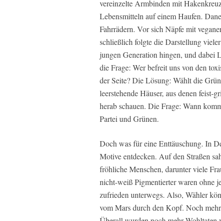
vereinzelte Armbinden mit Hakenkreuze
Lebensmitteln auf einem Haufen. Dane
Fahrrädern. Vor sich Näpfe mit veganer
schließlich folgte die Darstellung viel
jungen Generation hingen, und dabei L
die Frage: Wer befreit uns von den to
der Seite? Die Lösung: Wählt die Grüne
leerstehende Häuser, aus denen feist-
herab schauen. Die Frage: Wann kommt
Partei und Grünen.
Doch was für eine Enttäuschung. In D
Motive entdecken. Auf den Straßen sa
fröhliche Menschen, darunter viele Fra
nicht-weiß Pigmentierter waren ohne je
zufrieden unterwegs. Also, Wähler kön
vom Mars durch den Kopf. Noch mehr s
Überall wurden noch mehr Wohltaten v