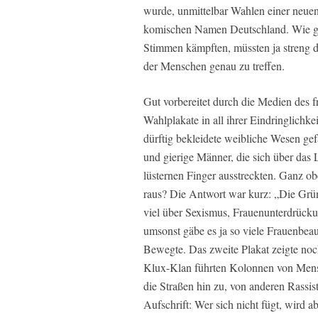
wurde, unmittelbar Wahlen einer neue
komischen Namen Deutschland. Wie gut
Stimmen kämpften, müssten ja streng d
der Menschen genau zu treffen.
Gut vorbereitet durch die Medien des 
Wahlplakate in all ihrer Eindringlichkei
dürftig bekleidete weibliche Wesen ge
und gierige Männer, die sich über das 
lüsternen Finger ausstreckten. Ganz ob
raus? Die Antwort war kurz: „Die Grün
viel über Sexismus, Frauenunterdrück
umsonst gäbe es ja so viele Frauenbea
Bewegte. Das zweite Plakat zeigte noc
Klux-Klan führten Kolonnen von Mensc
die Straßen hin zu, von anderen Rassist
Aufschrift: Wer sich nicht fügt, wird