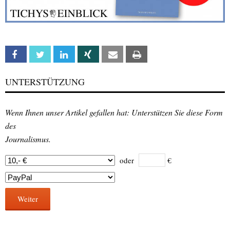
Facebook
Twitter
Linkedin
Xing
Email
Print
UNTERSTÜTZUNG
Wenn Ihnen unser Artikel gefallen hat: Unterstützen Sie diese Form
des
Journalismus.
oder
€
Weiter