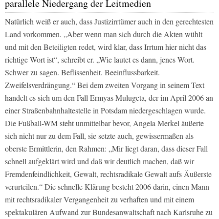
parallele Niedergang der Leitmedien
Natürlich weiß er auch, dass Justizirrtümer auch in den gerechtesten
Land vorkommen.
„Aber wenn man sich durch die Akten wühlt
und mit den Beteiligten redet, wird klar, dass Irrtum hier nicht das
richtige Wort ist“, schreibt er. „Wie lautet es dann, jenes Wort.
Schwer zu sagen. Beflissenheit. Beeinflussbarkeit.
Zweifelsverdrängung.“
Bei dem zweiten Vorgang in seinem Text
handelt es sich um den Fall Ermyas Mulugeta, der im April 2006 an
einer Straßenbahnhaltestelle in Potsdam niedergeschlagen wurde.
Die Fußball-WM steht unmittelbar bevor, Angela Merkel äußerte
sich nicht nur zu dem Fall, sie setzte auch, gewissermaßen als
oberste Ermittlerin, den Rahmen:
„Mir liegt daran, dass dieser Fall
schnell aufgeklärt wird und daß wir deutlich machen, daß wir
Fremdenfeindlichkeit, Gewalt, rechtsradikale Gewalt aufs Äußerste
verurteilen.“
Die schnelle Klärung besteht 2006 darin, einen Mann
mit rechtsradikaler Vergangenheit zu verhaften und mit einem
spektakulären Aufwand zur Bundesanwaltschaft nach Karlsruhe zu