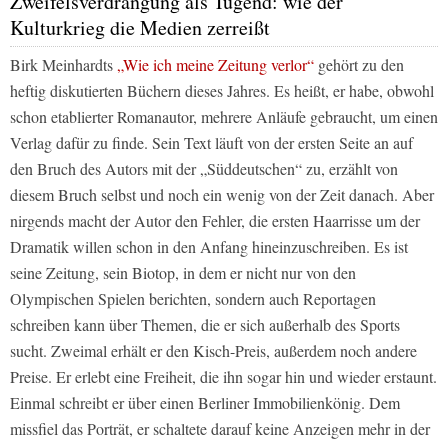
Zweifelsverdrängung als Tugend: wie der
Kulturkrieg die Medien zerreißt
Birk Meinhardts
„Wie ich meine Zeitung verlor“
gehört zu den
heftig diskutierten Büchern dieses Jahres. Es heißt, er habe, obwohl
schon etablierter Romanautor, mehrere Anläufe gebraucht, um einen
Verlag dafür zu finde. Sein Text läuft von der ersten Seite an auf
den Bruch des Autors mit der
„Süddeutschen“
zu, erzählt von
diesem Bruch selbst und noch ein wenig von der Zeit danach. Aber
nirgends macht der Autor den Fehler, die ersten Haarrisse um der
Dramatik willen schon in den Anfang hineinzuschreiben. Es ist
seine Zeitung, sein Biotop, in dem er nicht nur von den
Olympischen Spielen berichten, sondern auch Reportagen
schreiben kann über Themen, die er sich außerhalb des Sports
sucht. Zweimal erhält er den Kisch-Preis, außerdem noch andere
Preise. Er erlebt eine Freiheit, die ihn sogar hin und wieder erstaunt.
Einmal schreibt er über einen Berliner Immobilienkönig. Dem
missfiel das Porträt, er schaltete darauf keine Anzeigen mehr in der