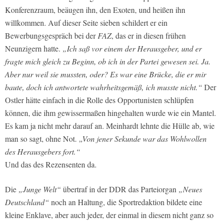
Konferenzraum, beäugen ihn, den Exoten, und heißen ihn
willkommen. Auf dieser Seite sieben schildert er ein
Bewerbungsgespräch bei der
FAZ
, das er in diesen frühen
Neunzigern hatte.
„Ich saß vor einem der Herausgeber, und er
fragte mich gleich zu Beginn, ob ich in der Partei gewesen sei. Ja.
Aber nur weil sie mussten, oder? Es war eine Brücke, die er mir
baute, doch ich antwortete wahrheitsgemäß, ich musste nicht.“
Der
Ostler hätte einfach in die Rolle des Opportunisten schlüpfen
können, die ihm gewissermaßen hingehalten wurde wie ein Mantel.
Es kam ja nicht mehr darauf an. Meinhardt lehnte die Hülle ab, wie
man so sagt, ohne Not.
„Von jener Sekunde war das Wohlwollen
des Herausgebers fort.“
Und das des Rezensenten da.
Die
„Junge Welt“
übertraf in der DDR das Parteiorgan
„Neues
Deutschland“
noch an Haltung, die Sportredaktion bildete eine
kleine Enklave, aber auch jeder, der einmal in diesem nicht ganz so