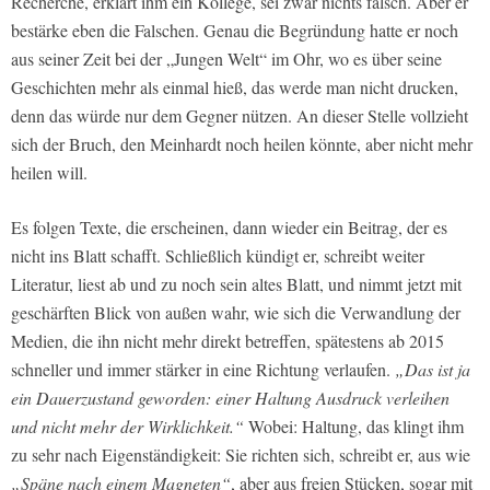
Recherche, erklärt ihm ein Kollege, sei zwar nichts falsch. Aber er
bestärke eben die Falschen. Genau die Begründung hatte er noch
aus seiner Zeit bei der „Jungen Welt“ im Ohr, wo es über seine
Geschichten mehr als einmal hieß, das werde man nicht drucken,
denn das würde nur dem Gegner nützen. An dieser Stelle vollzieht
sich der Bruch, den Meinhardt noch heilen könnte, aber nicht mehr
heilen will.
Es folgen Texte, die erscheinen, dann wieder ein Beitrag, der es
nicht ins Blatt schafft. Schließlich kündigt er, schreibt weiter
Literatur, liest ab und zu noch sein altes Blatt, und nimmt jetzt mit
geschärften Blick von außen wahr, wie sich die Verwandlung der
Medien, die ihn nicht mehr direkt betreffen, spätestens ab 2015
schneller und immer stärker in eine Richtung verlaufen.
„Das ist ja
ein Dauerzustand geworden: einer Haltung Ausdruck verleihen
und nicht mehr der Wirklichkeit.“
Wobei: Haltung, das klingt ihm
zu sehr nach Eigenständigkeit: Sie richten sich, schreibt er, aus wie
„Späne nach einem Magneten“
, aber aus freien Stücken, sogar mit