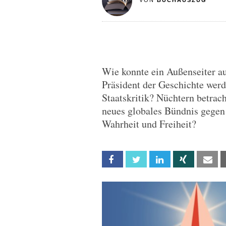
VON
BUCHAUSZUG
Wie konnte ein Außenseiter aus
Präsident der Geschichte werde
Staatskritik? Nüchtern betrach
neues globales Bündnis gegen 
Wahrheit und Freiheit?
Facebook
Twitter
Linkedin
Xing
Em