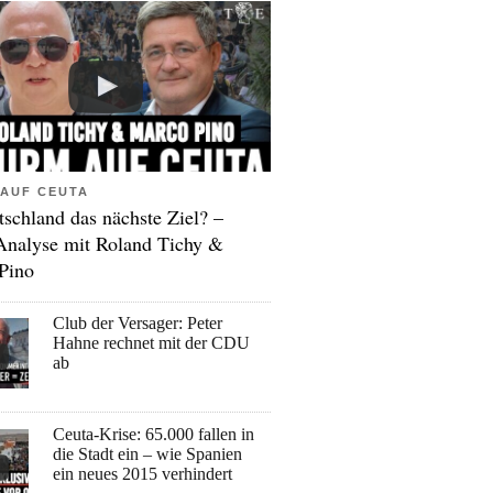
AUF CEUTA
tschland das nächste Ziel? –
Analyse mit Roland Tichy &
Pino
Club der Versager: Peter
Hahne rechnet mit der CDU
ab
Ceuta-Krise: 65.000 fallen in
die Stadt ein – wie Spanien
ein neues 2015 verhindert