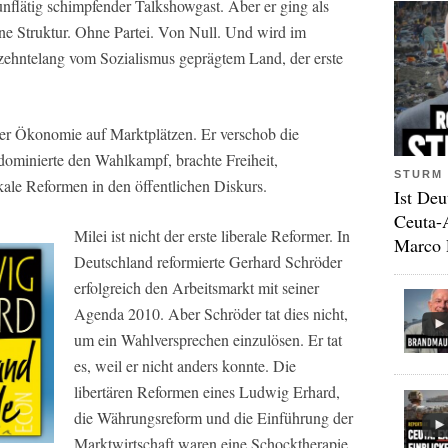
e unflätig schimpfender Talkshowgast. Aber er ging als
hne Struktur. Ohne Partei. Von Null. Und wird im
rzehntelang vom Sozialismus geprägtem Land, der erste
er Ökonomie auf Marktplätzen. Er verschob die
dominierte den Wahlkampf, brachte Freiheit,
STURM 
ale Reformen in den öffentlichen Diskurs.
Ist Deu
Ceuta-
Milei ist nicht der erste liberale Reformer. In
Marco 
Deutschland reformierte Gerhard Schröder
erfolgreich den Arbeitsmarkt mit seiner
Agenda 2010. Aber Schröder tat dies nicht,
um ein Wahlversprechen einzulösen. Er tat
es, weil er nicht anders konnte. Die
libertären Reformen eines Ludwig Erhard,
die Währungsreform und die Einführung der
Marktwirtschaft waren eine Schocktherapie.