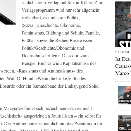
schlicht: »ein Verlag mit Sitz in Köln«. Zum
Verlagsprogramm wird nur sehr allgemein
verlautbart, es umfasse »Politik,
(Sozial-)Geschichte, Ökonomie,
Feminismus, Bildung und Schule, Familie,
Fußball sowie die Reihen Basiswissen
Politik/Geschichte/Ökonomie und
STURM 
Hochschulschriften«. Dass dort zum
Ist Deu
Beispiel Bücher wie »Kapitalismus« des
Ceuta-
 werden, »Rassismus und Antirassismus« des
Marco 
en Wulf D. Hund, »Wenn die Linke fehlt« des
Losurdo oder ein Sammelband der Linksjugend Solid,
on Maegerle« findet sich bezeichnenderweise nicht
schistisch« ausgerichteten Journalisten – ein selbst für
m. Der Autorenname ist nämlich nur das Pseudonym für
hnt, dass »Maegerle« SPD-Mitglied ist und sich