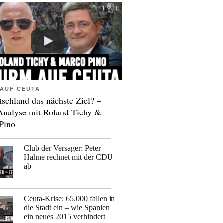
AUF CEUTA
tschland das nächste Ziel? –
Analyse mit Roland Tichy &
Pino
Club der Versager: Peter
Hahne rechnet mit der CDU
ab
Ceuta-Krise: 65.000 fallen in
die Stadt ein – wie Spanien
ein neues 2015 verhindert