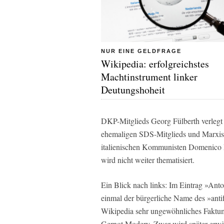
NUR EINE GELDFRAGE
Wikipedia: erfolgreichstes
Machtinstrument linker
Deutungshoheit
DKP-Mitglieds Georg Fülberth verlegt
ehemaligen SDS-Mitglieds und Marxist
italienischen Kommunisten Domenico 
wird nicht weiter thematisiert.
Ein Blick nach links: Im Eintrag »Ant
einmal der bürgerliche Name des »antifa
Wikipedia sehr ungewöhnliches Faktu
Gernot Modery. Zwar wird später erwä