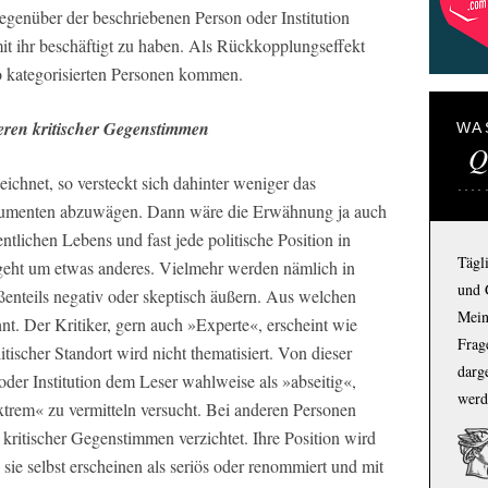
egenüber der beschriebenen Person oder Institution
it ihr beschäftigt zu haben. Als Rückkopplungseffekt
o kategorisierten Personen kommen.
tieren kritischer Gegenstimmen
WA
Q
eichnet, so versteckt sich dahinter weniger das
gumenten abzuwägen. Dann wäre die Erwähnung ja auch
entlichen Lebens und fast jede politische Position in
Tägl
s geht um etwas anderes. Vielmehr werden nämlich in
und 
oßenteils negativ oder skeptisch äußern. Aus welchen
Mein
nt. Der Kritiker, gern auch »Experte«, erscheint wie
Frage
itischer Standort wird nicht thematisiert. Von dieser
darg
oder Institution dem Leser wahlweise als »abseitig«,
werd
extrem« zu vermitteln versucht. Bei anderen Personen
n kritischer Gegenstimmen verzichtet. Ihre Position wird
, sie selbst erscheinen als seriös oder renommiert und mit