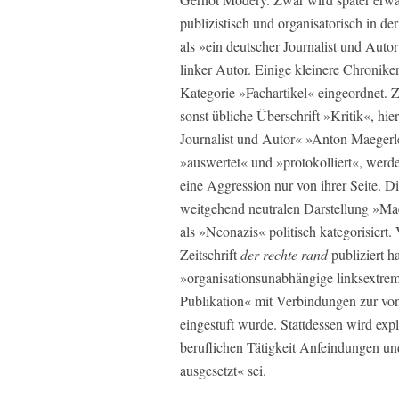
publizistisch und organisatorisch in der 
als »ein deutscher Journalist und Autor«
linker Autor. Einige kleinere Chronik
Kategorie »Fachartikel« eingeordnet. Z
sonst übliche Überschrift »Kritik«, hi
Journalist und Autor« »Anton Maegerle
»auswertet« und »protokolliert«, werden
eine Aggression nur von ihrer Seite. 
weitgehend neutralen Darstellung »Mae
als »Neonazis« politisch kategorisiert
Zeitschrift
der rechte rand
publiziert h
»organisationsunabhängige linksextremi
Publikation« mit Verbindungen zur 
eingestuft wurde. Stattdessen wird exp
beruflichen Tätigkeit Anfeindungen u
ausgesetzt« sei.