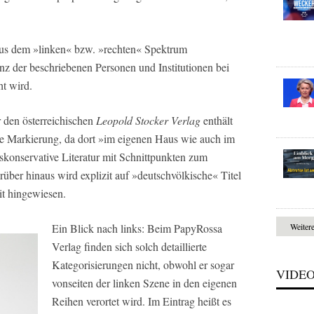
 aus dem »linken« bzw. »rechten« Spektrum
enz der beschriebenen Personen und Institutionen bei
t wird.
r den österreichischen
Leopold Stocker Verlag
enthält
sche Markierung, da dort »im eigenen Haus wie auch im
konservative Literatur mit Schnittpunkten zum
über hinaus wird explizit auf »deutschvölkische« Titel
t hingewiesen.
Ein Blick nach links: Beim
PapyRossa
Weiter
Verlag
finden sich solch detaillierte
Kategorisierungen nicht, obwohl er sogar
VIDE
vonseiten der linken Szene in den eigenen
Reihen verortet wird. Im Eintrag heißt es