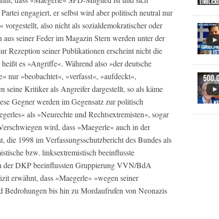
Partei engagiert, er selbst wird aber politisch neutral nur
 vorgestellt, also nicht als sozialdemokratischer oder
en aus seiner Feder im Magazin Stern werden unter der
ur Rezeption seiner Publikationen erscheint nicht die
er heißt es »Angriffe«. Während also »der deutsche
« nur »beobachtet«, »verfasst«, »aufdeckt«,
 seine Kritiker als Angreifer dargestellt, so als käme
Diese Gegner werden im Gegensatz zur politisch
gerles« als »Neurechte und Rechtsextremisten«, sogar
. Verschwiegen wird, dass »Maegerle« auch in der
at, die 1998 im Verfassungsschutzbericht des Bundes als
stische bzw. linksextremistisch beeinflusste
von der DKP beeinflussten Gruppierung VVN/BdA
lizit erwähnt, dass »Maegerle« »wegen seiner
nd Bedrohungen bis hin zu Mordaufrufen von Neonazis