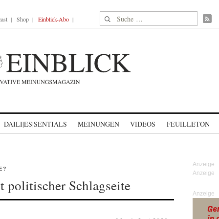
Suche nach:
ast
Shop
Einblick-Abo
DAILI|ES|SENTIALS
MEINUNGEN
VIDEOS
FEUILLETON
E?
 politischer Schlagseite
Anzeige