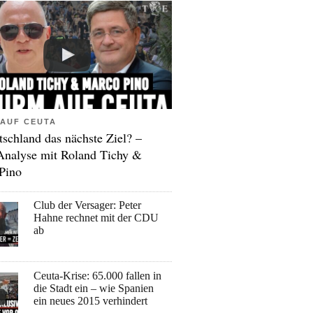
AUF CEUTA
tschland das nächste Ziel? –
Analyse mit Roland Tichy &
Pino
Club der Versager: Peter
Hahne rechnet mit der CDU
ab
Ceuta-Krise: 65.000 fallen in
die Stadt ein – wie Spanien
ein neues 2015 verhindert