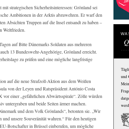
 mit strategischen Sicherheitsinteressen: Grönland sei
ische Ambitionen in der Arktis abzuwehren. Er warf den
ten Absichten Truppen auf die Insel entsandt zu haben –
en Weltfrieden.
WA
Q
 Tagen auf Bitte Dänemarks Soldaten aus mehreren
 auch 13 Bundeswehr-Angehörige, Grönland erreicht.
rheitslage zu prüfen und eine mögliche langfristige
Tägl
und 
ion auf die neue Strafzoll-Aktion aus dem Weißen
Mein
ula von der Leyen und Ratspräsident António Costa
Frage
X vor einer „gefährlichen Abwärtsspirale“. Zölle würden
darg
siv untergraben und beide Seiten ärmer machen.
werd
t Dänemark und dem Volk Grönlands“, betonten sie. „Wir
n und unsere Souveränität wahren.“ Für den heutigen
EU-Botschafter in Brüssel einberufen, um mögliche