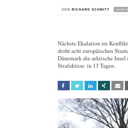
VON
RICHARD SCHMITT
Nächste Ekalation im Konfli
droht acht europäischen Staat
Dänemark die arktische Insel 
Strafaktion: in 13 Tagen.
Facebook
Twitter
Linkedin
Xing
Em