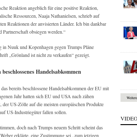
sche Reaktion angeblich für eine positive Reaktion,
ralische Ressourcen, Naaja Nathanielsen, schrieb auf
rsten Reaktionen der anvisierten Länder. Ich bin dankbar
d Partnerschaft obsiegen werden.“
g in Nuuk und Kopenhagen gegen Trumps Pläne
rift „Grönland ist nicht zu verkaufen“ gezeigt.
ch beschlossenes Handelsabkommen
h das bereits beschlossene Handelsabkommen der EU mit
gangenen Jahr hatten sich EU und USA nach zähen
Weiter
, der US-Zölle auf die meisten europäischen Produkte
uf US-Industriegüter fallen sollen.
VIDE
immen, doch nach Trumps neuem Schritt scheint das
eber erklärte, eine Zustimmung sei „zum jetzigen