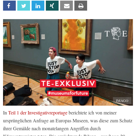
Facebook
Twitter
Linkedin
Xing
Email
Print
IMAGO
In
Teil 1 der Investigativreportage
berichtete ich von meiner
ursprünglichen Anfrage an Europas Museen, was diese zum Schutz
ihrer Gemälde nach monatelangen Angriffen durch