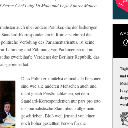
nf-Sterne-Chef Luigi Di Maio und Lega-Führer Matteo
alisten auch über andere Politiker, die der bisherigen
WA
m Standard-Korrespondenten in Rom erst einmal die
Q
 politische Verödung des Parlamentarismus, ist keine
tt zur Lähmung und Zähmung von Parlamenten mit nur
st das zweifelhafte Verdienst der Berliner Republik, das
usgebreitet hat.
Tägl
und 
Dass Politiker zunächst einmal alle Personen
Mein
sind wie alle anderen Menschen auch und
Frage
nicht gleich Persönlichkeiten, sei dem
darg
Standard-Korrespondenten nur pars pro toto
werd
ins journalistische Stammbuch allgemein
geschrieben. Bloß weil jemand von einer
noch höher gestellten Person für die