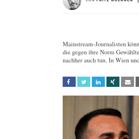
VON
FRITZ GOERGEN
Mainstream-Journalisten können
die gegen ihre Norm Gewählte
nachher auch tun. In Wien u
Facebook
Twitter
Linkedin
Xing
Em