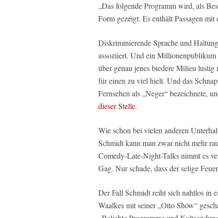
„Das folgende Programm wird, als Besta
Form gezeigt. Es enthält Passagen mit
Diskriminierende Sprache und Haltung:
assoziiert. Und ein Millionenpublikum h
über genau jenes biedere Milieu lusti
für einen zu viel hielt. Und das Sc
Fernsehen als „Neger“ bezeichnete, un
dieser Stelle.
Wie schon bei vielen anderen Unterhalt
Schmidt kann man zwar nicht mehr rau
Comedy-Late-Night-Talks nimmt es verg
Gag. Nur schade, dass der selige Feuers
Der Fall Schmidt reiht sich nahtlos in e
Waalkes mit seiner „Otto Show“ gesch
„Beliebte Programme und Kultsendung