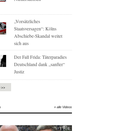
„Vorsätzliches
Staatsversagen“: Kölns
Abschiebe-Skandal weitet
sich aus
Der Fall Frida: Täterparadies
Deutschland dank „sanfter“
Justiz
e >>
O
» alle Videos