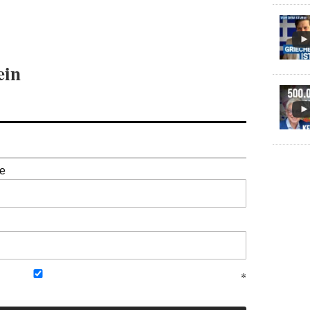
ein
se