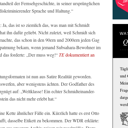
ndteil der Fernsehgeschichte, in seiner ursprünglichen
 diskriminierender Sprache und Haltung.“
 Ja, das ist so ziemlich das, was man mit Schmidt
at ihn dafür geliebt. Nicht zuletzt, weil Schmidt sich
WA
Q
g machte, das schon in den 90ern und 2000ern jeden Gag
hnappatmung bekam, wenn jemand Subsahara-Bewohner im
d das forderte: „Der muss weg!“
TE
dokumentiert an
Tägl
und 
ungsformaten ist nun aus Satire Realität geworden.
Mein
swerfen, aber wenigstens ächten. Der Godfather des
Frage
nügt auf: „Weltklasse! Ein echter Schmidteinander-
darg
tein das nicht mehr erlebt hat.“
werd
ine Kette ähnlicher Fälle ein. Kürzlich hatte es erst Otto
afft, dasselbe Etikett zu bekommen. Der WDR erklärte:
en aus unserem Archiv zeigen wir regelmäßig. Dazu