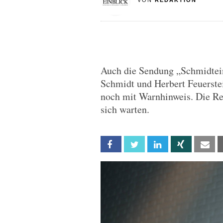
VON
REDAKTION
Auch die Sendung „Schmidtein
Schmidt und Herbert Feuerste
noch mit Warnhinweis. Die Rea
sich warten.
Facebook
Twitter
Linkedin
Xing
Em