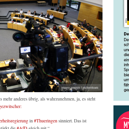
imago images / pictureteam
s mehr anderes übrig, als wahrzunehmen, ja, es steht
ezwitscher:
rheitsregierung
in
#Thueringen
sinniert. Das ist
stärkt die
#AfD
gleich mit.“