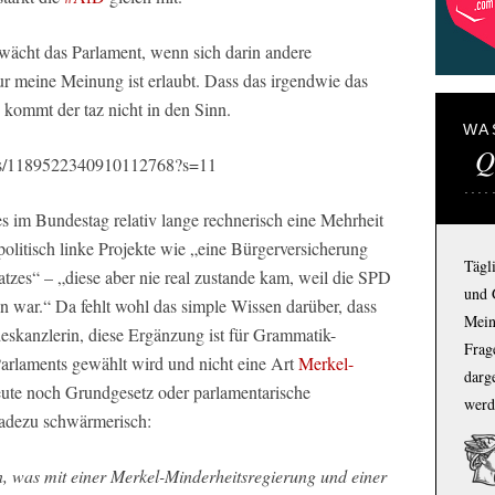
wächt das Parlament, wenn sich darin andere
r meine Meinung ist erlaubt. Dass das irgendwie das
 kommt der taz nicht in den Sinn.
WA
Q
tatus/1189522340910112768?s=11
 es im Bundestag relativ lange rechnerisch eine Mehrheit
litisch linke Projekte wie „eine Bürgerversicherung
Tägl
tzes“ – „diese aber nie real zustande kam, weil die SPD
und 
 war.“ Da fehlt wohl das simple Wissen darüber, dass
Mein
skanzlerin, diese Ergänzung ist für Grammatik-
Frage
arlaments gewählt wird und nicht eine Art
Merkel-
darg
eute noch Grundgesetz oder parlamentarische
werd
radezu schwärmerisch:
n, was mit einer Merkel-Minderheitsregierung und einer