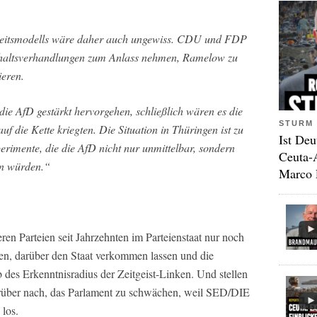
eitsmodells wäre daher auch ungewiss. CDU und FDP
shaltsverhandlungen zum Anlass nehmen, Ramelow zu
ieren.
ie AfD gestärkt hervorgehen, schließlich wären es die
STURM 
auf die Kette kriegten. Die Situation in Thüringen ist zu
Ist Deu
perimente, die die AfD nicht nur unmittelbar, sondern
Ceuta-
en würden.“
Marco 
ren Parteien seit Jahrzehnten im Parteienstaat nur noch
ten, darüber den Staat verkommen lassen und die
lb des Erkenntnisradius der Zeitgeist-Linken. Und stellen
darüber nach, das Parlament zu schwächen, weil SED/DIE
los.