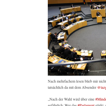
Nach mehrfachem lesen blieb mir nicht
tatsächlich da mit dem Absender
@tazg
„Nach der Wahl wird über eine
#Minde
gefährlich: Wer das
#Parlament
stärkt, 