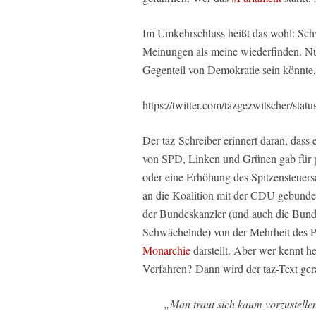
Im Umkehrschluss heißt das wohl: Sch
Meinungen als meine wiederfinden. Nu
Gegenteil von Demokratie sein könnte,
https://twitter.com/tazgezwitscher/s
Der taz-Schreiber
erinnert daran, dass
von SPD, Linken und Grünen gab für po
oder eine Erhöhung des Spitzensteuersa
an die Koalition mit der CDU gebunden
der Bundeskanzler (und auch die Bunde
Schwächelnde) von der Mehrheit des P
Monarchie
darstellt. Aber wer kennt h
Verfahren?
Dann wird der taz-Text ge
„
Man traut sich kaum vorzustelle