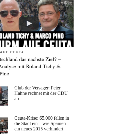
AUF CEUTA
tschland das nächste Ziel? –
Analyse mit Roland Tichy &
Pino
Club der Versager: Peter
Hahne rechnet mit der CDU
ab
Ceuta-Krise: 65.000 fallen in
die Stadt ein – wie Spanien
ein neues 2015 verhindert