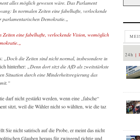
ment alles möglich gewesen wäre. Das Parlament
wang: In normalen Zeiten eine fabelhafte, verlockende
er parlamentarischen Demokratie.
„
 Zeiten eine fabelhafte, verlockende Vision, womöglich
MEI
mokratie.
„
24h
s:
„
Doch die Zeiten sind nicht normal, insbesondere in
ch hinterher:
„
Denn dort sitzt die AfD als zweitstärkste
hen Situation durch eine Minderheitsregierung das
 mit.“
tie
darf nicht gestärkt werden, wenn eine „falsche“
nt sitzt, weil die Wähler nicht so wählten, wie die taz
lt Sie nicht satirisch auf die Probe, er meint das nicht
 politischen Glauben heraus für zwingend richtig und