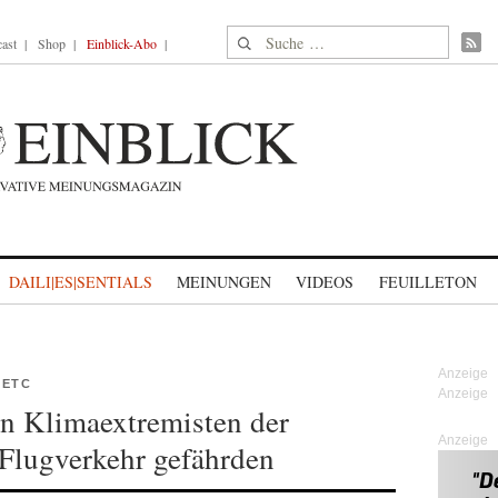
Suche nach:
ast
Shop
Einblick-Abo
DAILI|ES|SENTIALS
MEINUNGEN
VIDEOS
FEUILLETON
 ETC
nn Klimaextremisten der
Anzeige
 Flugverkehr gefährden