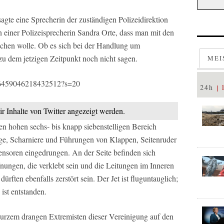
sagte eine Sprecherin der zuständigen Polizeidirektion
 einer Polizeisprecherin Sandra Orte, dass man mit den
rechen wolle. Ob es sich bei der Handlung um
u dem jetzigen Zeitpunkt noch nicht sagen.
MEI
/1666459046218432512?s=20
24h
ir Inhalte von Twitter angezeigt werden.
nen hohen sechs- bis knapp siebenstelligen Bereich
züge, Scharniere und Führungen von Klappen, Seitenruder
nsoren eingedrungen. An der Seite befinden sich
fnungen, die verklebt sein und die Leitungen im Inneren
ürften ebenfalls zerstört sein. Der Jet ist fluguntauglich;
ist entstanden.
r kurzem drangen Extremisten dieser Vereinigung auf den