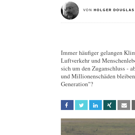
VON
HOLGER DOUGLAS
Immer häufiger gelangen Klim
Luftverkehr und Menschenlebe
sich um den Zuganschluss - a
und Millionenschäden bleiben.
Generation"?
Facebook
Twitter
Linkedin
Xing
Em