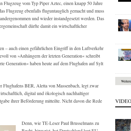
in Flugzeug vom Typ Piper Aztec, einen knapp 50 Jahre
 das Flugzeug ebenfalls fluguntauglich gemacht und muss
inandergenommen und wieder instandgesetzt werden. Das
rgemeinschaft dürfte damit ein wirtschaftlicher
den – auch einen gefährlichen Eingriff in den Luftverkehr
bevoll von »Anhängern der letzten Generation« schreibt
tzte Generation« haben heute auf dem Flughafen auf Sylt
Weiter
er Flughafens BER, Aletta von Massenbach, legt zwar
rtschaftlich, digital und ökologisch nachhaltiger
VIDE
tgabe ihrer Beförderung mitteilte. Nicht davon die Rede
Denn, wie
TE
-Leser Paul Brusselmans zu
Recht, hinweist, hat Deutschland laut EU-