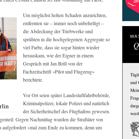
Um möglichst hohen Schaden anzurichten,
entfernten sie – immer noch unbehelligt –
die Abdeckung der Triebwerke und
WA
sprühten in die hochgelegenen Aggregate so
Q
viel Farbe, dass sie sogar hinten wieder
herauskam, wie der Eigner in einem
Gespräch mit Jan Brill von der
Fachzeitschrift »Pilot und Flugzeug«
Tägl
berichtete.
und 
Mein
Vor Ort seien später Landesluftfahrtbehörde,
Frage
Kriminalpolizei, lokale Polizei und natürlich
rlin
darg
der Sicherheitschef des Flughafens gewesen.
werd
nteil: Gegen Nachmittag wurden die Straftäter von
ch aufgefordert »mal zum Ende zu kommen, denn um