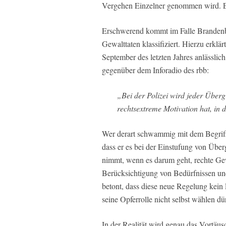
Vergehen Einzelner genommen wird. Ei
Erschwerend kommt im Falle Brandenbu
Gewalttaten klassifiziert. Hierzu erkl
September des letzten Jahres anlässlic
gegenüber dem Inforadio des rbb:
„Bei der Polizei wird jeder Übergr
rechtsextreme Motivation hat, in di
Wer derart schwammig mit dem Begriff
dass er es bei der Einstufung von Über
nimmt, wenn es darum geht, rechte Gew
Berücksichtigung von Bedürfnissen un
betont, dass diese neue Regelung kein 
seine Opferrolle nicht selbst wählen dür
In der Realität wird genau das Vortäus