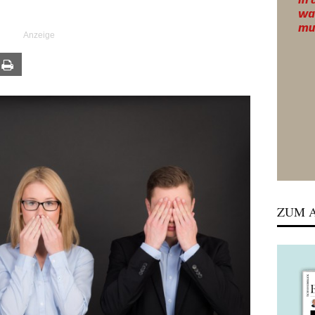
ail
Print
ZUM A