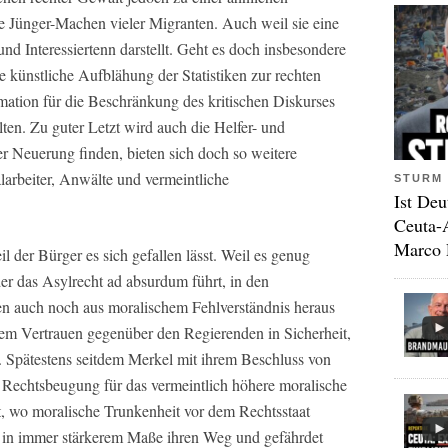
 Jünger-Machen vieler Migranten. Auch weil sie eine
und Interessiertenn darstellt. Geht es doch insbesondere
e künstliche Aufblähung der Statistiken zur rechten
mation für die Beschränkung des kritischen Diskurses
ten. Zu guter Letzt wird auch die Helfer- und
ser Neuerung finden, bieten sich doch so weitere
larbeiter, Anwälte und vermeintliche
STURM 
Ist Deu
Ceuta-
Marco 
il der Bürger es sich gefallen lässt. Weil es genug
er das Asylrecht ad absurdum führt, in den
en auch noch aus moralischem Fehlverständnis heraus
hrem Vertrauen gegenüber den Regierenden in Sicherheit,
at. Spätestens seitdem Merkel mit ihrem Beschluss von
e Rechtsbeugung für das vermeintlich höhere moralische
t, wo moralische Trunkenheit vor dem Rechtsstaat
t in immer stärkerem Maße ihren Weg und gefährdet