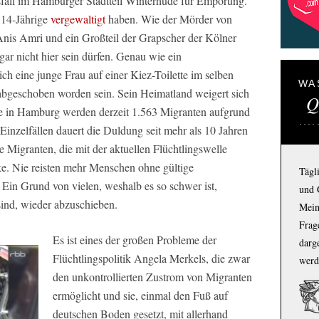
sfall im Hamburger Stadtteil Winterhude für Empörung.
t 14-Jährige
vergewaltigt
haben. Wie der Mörder von
Anis Amri und ein Großteil der Grapscher der Kölner
gar nicht hier sein dürfen. Genau wie ein
ch eine junge Frau auf einer Kiez-Toilette im selben
WA
st abgeschoben worden sein. Sein Heimatland weigert sich
Q
e in Hamburg werden derzeit 1.563 Migranten aufgrund
Einzelfällen dauert die Duldung seit mehr als 10 Jahren
e Migranten, die mit der aktuellen Flüchtlingswelle
. Nie reisten mehr Menschen ohne gültige
Tägl
Ein Grund von vielen, weshalb es so schwer ist,
und 
ind, wieder abzuschieben.
Mein
Frage
Es ist eines der großen Probleme der
darg
Flüchtlingspolitik Angela Merkels, die zwar
werd
den unkontrollierten Zustrom von Migranten
ermöglicht und sie, einmal den Fuß auf
deutschen Boden gesetzt, mit allerhand