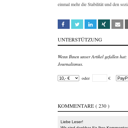
einmal mehr die Stabilität und den sozi
Facebook
Twitter
Linkedin
Xing
Em
UNTERSTÜTZUNG
Wenn Ihnen unser Artikel gefallen hat:
Journalismus.
oder
€
KOMMENTARE
( 230 )
Liebe Leser!
Wir sind dankbar für Ihre Kommentare