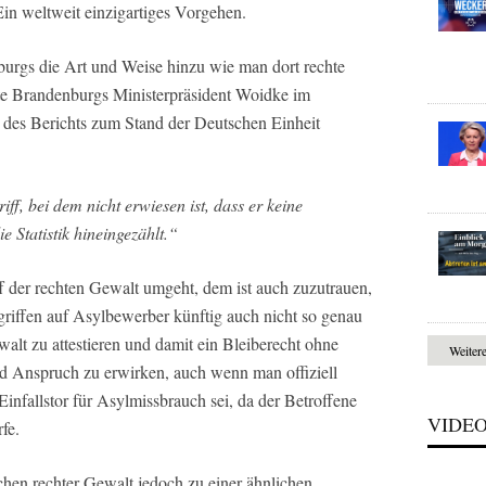
n weltweit einzigartiges Vorgehen.
rgs die Art und Weise hinzu wie man dort rechte
ärte Brandenburgs Ministerpräsident Woidke im
h des Berichts zum Stand der Deutschen Einheit
iff, bei dem nicht erwiesen ist, dass er keine
e Statistik hineingezählt.“
 der rechten Gewalt umgeht, dem ist auch zuzutrauen,
griffen auf Asylbewerber künftig auch nicht so genau
alt zu attestieren und damit ein Bleiberecht ohne
Weiter
d Anspruch zu erwirken, auch wenn man offiziell
Einfallstor für Asylmissbrauch sei, da der Betroffene
VIDE
fe.
chen rechter Gewalt jedoch zu einer ähnlichen