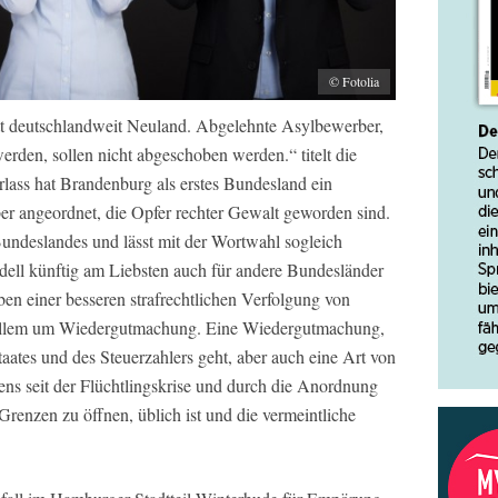
© Fotolia
tt deutschlandweit Neuland. Abgelehnte Asylbewerber,
erden, sollen nicht abgeschoben werden.“ titelt die
rlass hat Brandenburg als erstes Bundesland ein
er angeordnet, die Opfer rechter Gewalt geworden sind.
Bundeslandes und lässt mit der Wortwahl sogleich
dell künftig am Liebsten auch für andere Bundesländer
en einer besseren strafrechtlichen Verfolgung von
 allem um Wiedergutmachung. Eine Wiedergutmachung,
aates und des Steuerzahlers geht, aber auch eine Art von
tens seit der Flüchtlingskrise und durch die Anordnung
renzen zu öffnen, üblich ist und die vermeintliche