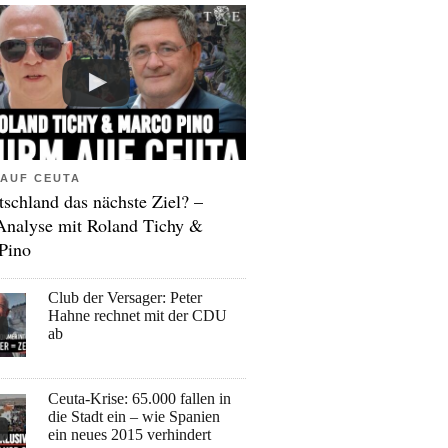
AUF CEUTA
tschland das nächste Ziel? –
Analyse mit Roland Tichy &
Pino
Club der Versager: Peter
Hahne rechnet mit der CDU
ab
Ceuta-Krise: 65.000 fallen in
die Stadt ein – wie Spanien
ein neues 2015 verhindert