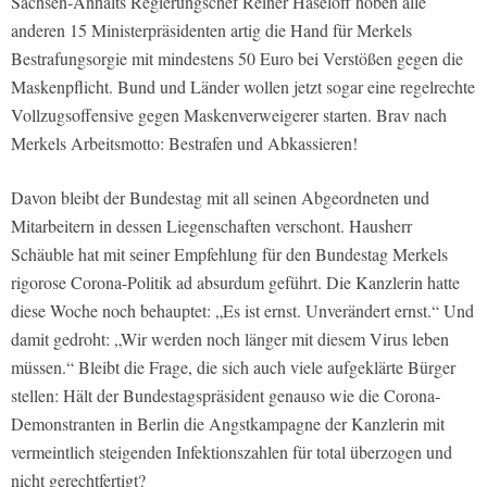
Sachsen-Anhalts Regierungschef Reiner Haseloff hoben alle
anderen 15 Ministerpräsidenten artig die Hand für Merkels
Bestrafungsorgie mit mindestens 50 Euro bei Verstößen gegen die
Maskenpflicht. Bund und Länder wollen jetzt sogar eine regelrechte
Vollzugsoffensive gegen Maskenverweigerer starten. Brav nach
Merkels Arbeitsmotto: Bestrafen und Abkassieren!
Davon bleibt der Bundestag mit all seinen Abgeordneten und
Mitarbeitern in dessen Liegenschaften verschont. Hausherr
Schäuble hat mit seiner Empfehlung für den Bundestag Merkels
rigorose Corona-Politik ad absurdum geführt. Die Kanzlerin hatte
diese Woche noch behauptet: „Es ist ernst. Unverändert ernst.“ Und
damit gedroht: „Wir werden noch länger mit diesem Virus leben
müssen.“ Bleibt die Frage, die sich auch viele aufgeklärte Bürger
stellen: Hält der Bundestagspräsident genauso wie die Corona-
Demonstranten in Berlin die Angstkampagne der Kanzlerin mit
vermeintlich steigenden Infektionszahlen für total überzogen und
nicht gerechtfertigt?