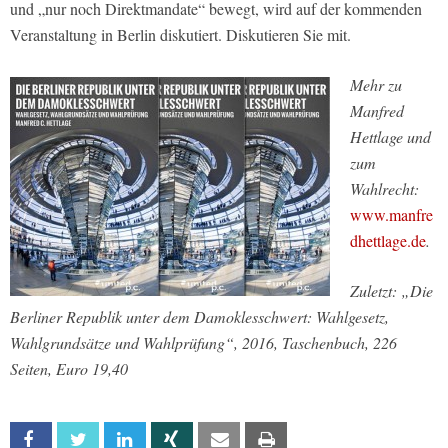
und „nur noch Direktmandate“ bewegt, wird auf der kommenden
Veranstaltung in Berlin diskutiert. Diskutieren Sie mit.
Mehr zu
Manfred
Hettlage und
zum
Wahlrecht:
www.manfre
dhettlage.de
.
Zuletzt: „Die
Berliner Republik unter dem Damoklesschwert: Wahlgesetz,
Wahlgrundsätze und Wahlprüfung“, 2016, Taschenbuch, 226
Seiten, Euro 19,40
Facebook
Twitter
Linkedin
Xing
Email
Print