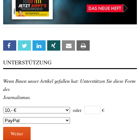
Facebook
Twitter
Linkedin
Xing
Email
Print
UNTERSTÜTZUNG
Wenn Ihnen unser Artikel gefallen hat: Unterstützen Sie diese Form
des
Journalismus.
oder
€
Weiter