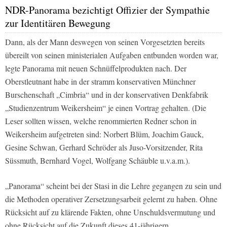
NDR-Panorama bezichtigt Offizier der Sympathie
zur Identitären Bewegung
Dann, als der Mann deswegen von seinen Vorgesetzten bereits
übereilt von seinen ministerialen Aufgaben entbunden worden war,
legte
Panorama
mit neuen Schnüffelprodukten nach. Der
Oberstleutnant habe in der stramm konservativen Münchner
Burschenschaft „Cimbria“ und in der konservativen Denkfabrik
„Studienzentrum Weikersheim“ je einen Vortrag gehalten. (Die
Leser sollten wissen, welche renommierten Redner schon in
Weikersheim aufgetreten sind: Norbert Blüm, Joachim Gauck,
Gesine Schwan, Gerhard Schröder als Juso-Vorsitzender, Rita
Süssmuth, Bernhard Vogel, Wolfgang Schäuble u.v.a.m.).
„Panorama“ scheint bei der Stasi in die Lehre gegangen zu sein und
die Methoden operativer Zersetzungsarbeit gelernt zu haben. Ohne
Rücksicht auf zu klärende Fakten, ohne Unschuldsvermutung und
ohne Rücksicht auf die Zukunft dieses 41-jährigern