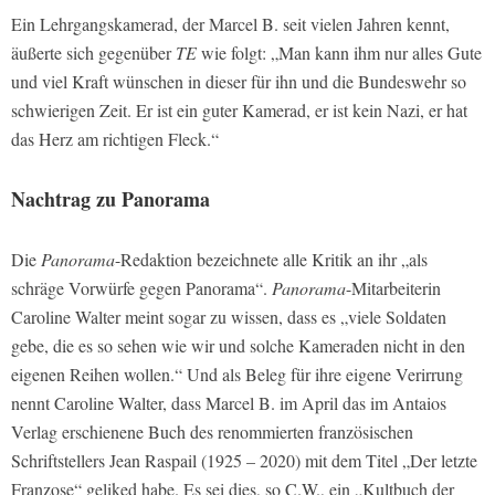
Ein Lehrgangskamerad, der Marcel B. seit vielen Jahren kennt,
äußerte sich gegenüber
TE
wie folgt: „Man kann ihm nur alles Gute
und viel Kraft wünschen in dieser für ihn und die Bundeswehr so
schwierigen Zeit. Er ist ein guter Kamerad, er ist kein Nazi, er hat
das Herz am richtigen Fleck.“
Nachtrag zu
Panorama
Die
Panorama
-Redaktion bezeichnete alle Kritik an ihr „als
schräge Vorwürfe gegen Panorama“.
Panorama
-Mitarbeiterin
Caroline Walter meint sogar zu wissen, dass es „viele Soldaten
gebe, die es so sehen wie wir und solche Kameraden nicht in den
eigenen Reihen wollen.“ Und als Beleg für ihre eigene Verirrung
nennt Caroline Walter, dass Marcel B. im April das im Antaios
Verlag erschienene Buch des renommierten französischen
Schriftstellers Jean Raspail (1925 – 2020) mit dem Titel „Der letzte
Franzose“ geliked habe. Es sei dies, so C.W., ein „Kultbuch der