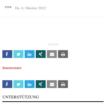
Do, 6. Oktober 2022
VON
Facebook
Twitter
Linkedin
Xing
Email
Print
Innensenator
Facebook
Twitter
Linkedin
Xing
Email
Print
UNTERSTÜTZUNG