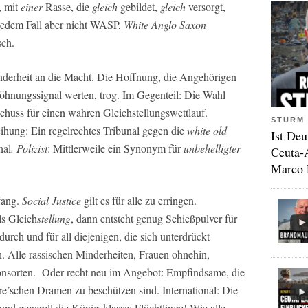
, mit
einer
Rasse, die
gleich
gebildet,
gleich
versorgt,
n jedem Fall aber nicht WASP,
White Anglo Saxon
sch.
nderheit an die Macht. Die Hoffnung, die Angehörigen
söhnungssignal werten, trog. Im Gegenteil: Die Wahl
chuss für einen wahren Gleichstellungswettlauf.
STURM 
ihung: Ein regelrechtes Tribunal gegen die
white old
Ist Deu
nal
. Polizist
: Mittlerweile ein Synonym für
unbehelligter
Ceuta-
Marco 
fang.
Social Justice
gilt es für alle zu erringen.
ls Gleich
stellung
, dann entsteht genug Schießpulver für
ch und für all diejenigen, die sich unterdrückt
 Alle rassischen Minderheiten, Frauen ohnehin,
onsorten. Oder recht neu im Angebot: Empfindsame, die
’schen Dramen zu beschützen sind. International: Die
d generell die Königsklasse: Flüchtlinge! Wie alle