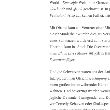
World‘.
Eine
süße
Welt, ohne Grenzen
gleich
lieb und
gleich
geschaltet ist. I
Protestant.
Also auf keinen Fall sächsi
Mit Obama kam ein Vertreter einer Mi
dieser Minderheit würden dies als Ver
eines Schwarzen wurde erst zum Starts
Übermut kam ins Spiel. Die Oscarverle
men
.
Black Lives Matter
auf jedem Ka
Schwarzenjäger
.
Und die Schwarzen waren erst der An
Interpretiert man Gleich
berechtigung
a
einen großen immerwährender Kampf dur
wähnen. Und bevorzugt werden wollen.
jegliche Deviante, Transgender und K
vor Comedy-Scherzen oder Shakespeare
vom Westen unterdrückten Moslems – un