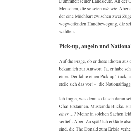
Dummheit seiner Landsleute. An der O
Menschen, die so seien
wie wir
. Aber 
der eine Milchbart zwischen zwei Züg
wegwerfenden Handbewegung, die seie
wählten.
Pick-up, angeln und National
Auf die Frage, ob er diese Idioten aus
bekam ich zur Antwort: Ja, er habe sc
einer: Der fahre einen Pick-up Truck, 
stelle sich das vor! – die Nationalflagg
Ich fragte, was denn so falsch daran s
Oha! Erstaunen. Musternde Blicke. Ein 
einer …?
Meine in solchen Sachen lei
vertieft. Aber: Zu spät! Ich erklärte a
sind, die The Donald zum Erfolg verhe