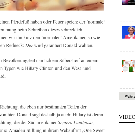
inen Pferdefuß haben oder Feuer speien: der ’normale‘
 Hemmung beim Schreiben dieses schrecklich
nen wir ihn kurz den ’normalen’ Amerikaner, so wie
mben Redneck:
Der
wird garantiert Donald wählen.
n Bevölkerungsteil nämlich ein Silberstreif an einem
on Typen wie Hillary Clinton und den West- und
rd.
Weiter
e Richtung, die eben nur bestimmten Teilen der
on hier. Donald sagt deshalb ja auch: Hillary ist deren
VIDE
ichtung, die der Südamerikaner
Sentero Luminoso
,
onio-Amadeu-Stiftung in ihrem Webauftritt ‚One Sweet