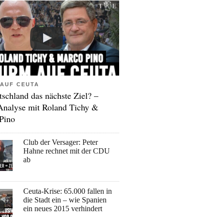
AUF CEUTA
tschland das nächste Ziel? –
Analyse mit Roland Tichy &
Pino
Club der Versager: Peter
Hahne rechnet mit der CDU
ab
Ceuta-Krise: 65.000 fallen in
die Stadt ein – wie Spanien
ein neues 2015 verhindert