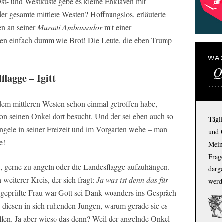
st- und Westküste gebe es kleine Enklaven mit
der gesamte mittlere Westen? Hoffnungslos, erläuterte
en an seiner
Muratti Ambassador
mit einer
n einfach dumm wie Brot! Die Leute, die eben Trump
WA
Q
flagge – Igitt
 dem mittleren Westen schon einmal getroffen habe,
hon seinen Onkel dort besucht. Und der sei eben auch so
Tägl
angele in seiner Freizeit und im Vorgarten wehe – man
und 
e!
Mein
Frage
ei, gerne zu angeln oder die Landesflagge aufzuhängen.
darg
weiterer Kreis, der sich fragt:
Ja was ist denn das für
werd
dgeprüfte Frau war Gott sei Dank woanders ins Gespräch
lso diesen in sich ruhenden Jungen, warum gerade sie es
lfen. Ja aber wieso das denn? Weil der angelnde Onkel