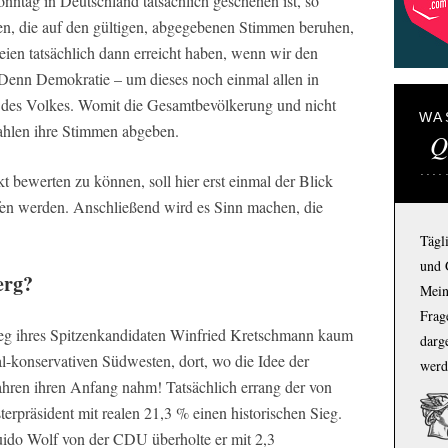
nntag in Deutschland tatsächlich geschehen ist, so
en, die auf den gültigen, abgegebenen Stimmen beruhen,
eien tatsächlich dann erreicht haben, wenn wir den
Denn Demokratie – um dieses noch einmal allen in
t des Volkes. Womit die Gesamtbevölkerung und nicht
WA
Wahlen ihre Stimmen abgeben.
Q
 bewerten zu können, soll hier erst einmal der Blick
fen werden. Anschließend wird es Sinn machen, die
Tägl
und 
erg?
Mein
Frage
eg ihres Spitzenkandidaten Winfried Kretschmann kaum
darg
al-konservativen Südwesten, dort, wo die Idee der
werd
Jahren ihren Anfang nahm! Tatsächlich errang der von
terpräsident mit realen 21,3 % einen historischen Sieg.
ido Wolf von der CDU überholte er mit 2,3