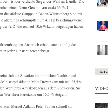
bei – ist der verdiente Sieger der Wahl im Ländle. Die
tsprechen einen Netto-Gewinn von exakt 33 %. Und
nn die stärkste Gruppe in Baden-Württemberg sind mit
ie allerdings schrumpften um 4,1 Pp beziehungsweise
 der AfD, die real auf 10,6 % kam, beigetragen haben
ttemberg den Anspruch erhebt, auch künftig das
s in jeder Hinsicht gerechtfertigt.
Weiter
int sich die Situation im nördlichen Nachbarland
-Ministerpräsidentin Malu Dreyer kam mit real 25,5 %
den Wert ihres Amtskollegen aus dem Südwesten. Sie
VIDE
n Wert ihrer Parteiaktie um 15,5 % steigern.
r, vom Merkel-Adlatus Peter Tauber schnell zur