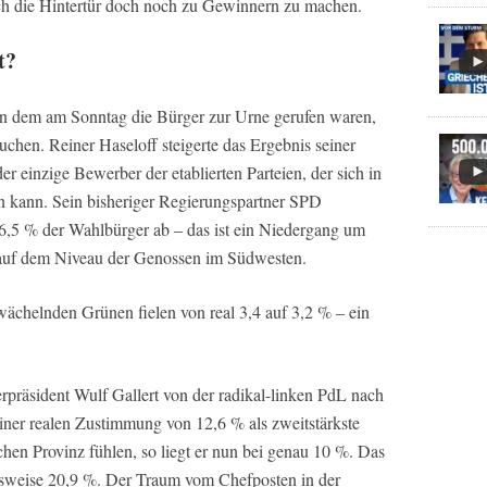
rch die Hintertür doch noch zu Gewinnern zu machen.
t?
n dem am Sonntag die Bürger zur Urne gerufen waren,
hen. Reiner Haseloff steigerte das Ergebnis seiner
r einzige Bewerber der etablierten Parteien, der sich in
n kann. Sein bisheriger Regierungspartner SPD
6,5 % der Wahlbürger ab – das ist ein Niedergang um
t auf dem Niveau der Genossen im Südwesten.
ächelnden Grünen fielen von real 3,4 auf 3,2 % – ein
rpräsident Wulf Gallert von der radikal-linken PdL nach
iner realen Zustimmung von 12,6 % als zweitstärkste
schen Provinz fühlen, so liegt er nun bei genau 10 %. Das
sweise 20,9 %. Der Traum vom Chefposten in der