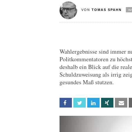
VON
TOMAS SPAHN
Wahlergebnisse sind immer nur
Politkommentatoren zu höchst 
deshalb ein Blick auf die rea
Schuldzuweisung als irrig zei
gesundes Maß stutzen.
Facebook
Twitter
Linkedin
Xing
Em