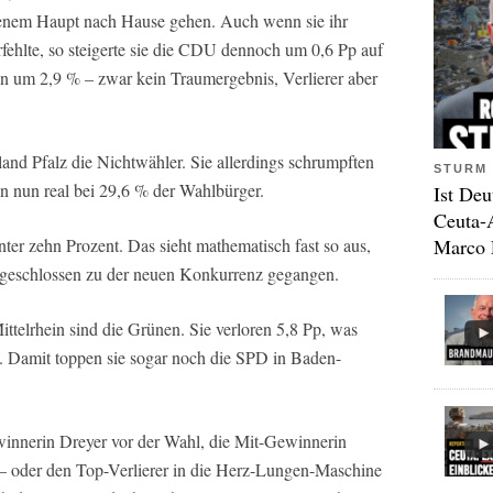
obenem Haupt nach Hause gehen. Auch wenn sie ihr
ehlte, so steigerte sie die CDU dennoch um 0,6 Pp auf
n um 2,9 % – zwar kein Traumergebnis, Verlierer aber
and Pfalz die Nichtwähler. Sie allerdings schrumpften
STURM 
n nun real bei 29,6 % der Wahlbürger.
Ist Deu
Ceuta-
Marco 
nter zehn Prozent. Das sieht mathematisch fast so aus,
 geschlossen zu der neuen Konkurrenz gegangen.
ittelrhein sind die Grünen. Sie verloren 5,8 Pp, was
 Damit toppen sie sogar noch die SPD in Baden-
winnerin Dreyer vor der Wahl, die Mit-Gewinnerin
 – oder den Top-Verlierer in die Herz-Lungen-Maschine