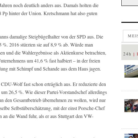
Jahren noch deutlich anders aus. Damals holten die
 Pp hinter der Union. Kretschmann hat also guten
MEI
manns damalige Steigbügelhalter von der SPD aus. Die
3 %. 2016 stürzten sie auf 8,9 % ab. Würde man
men und die Wahlergebnisse als Aktienkurse betrachten,
24h
Unternehmens um 41,6 % fast halbiert – in der freien
dung mit Schimpf und Schande aus dem Haus jagen.
DU-Wolf fast schon erträglich aus. Er reduzierte den
m 26,5 %. Wie dieser Partei-Vorstandschef allerdings
nun den Gesamtbetrieb übernehmen zu wollen, wird nur
dieselbe Selbstüberschätzung, mit der einst Porsche-Chef
an die Wand fuhr, als er aus Stuttgart den VW-