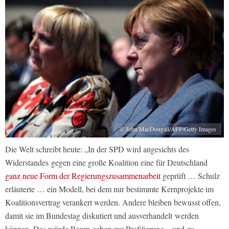
© John MacDougall/AFP/Getty Images
Die Welt schreibt heute: „In der SPD wird angesichts des
Widerstandes gegen eine große Koalition eine für Deutschland
ganz neue Form der Regierungszusammenarbeit
geprüft … Schulz
erläuterte … ein Modell, bei dem nur bestimmte Kernprojekte im
Koalitionsvertrag verankert werden. Andere bleiben bewusst offen,
damit sie im Bundestag diskutiert und ausverhandelt werden
können. Das würde Raum geben zur Profilierung – und zu