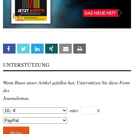
Facebook
Twitter
Linkedin
Xing
Email
Print
UNTERSTÜTZUNG
Wenn Ihnen unser Artikel gefallen hat: Unterstützen Sie diese Form
des
Journalismus.
oder
€
Weiter