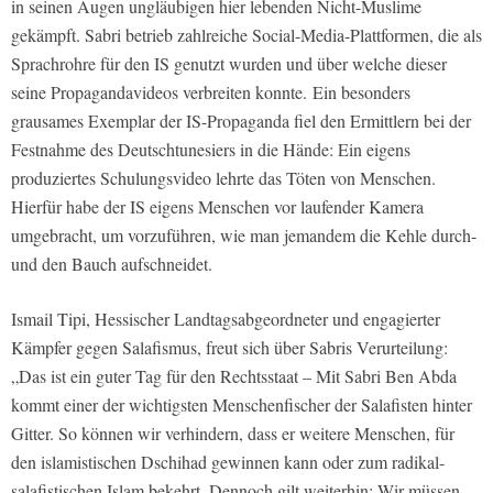
in seinen Augen ungläubigen hier lebenden Nicht-Muslime
gekämpft. Sabri betrieb zahlreiche Social-Media-Plattformen, die als
Sprachrohre für den IS genutzt wurden und über welche dieser
seine Propagandavideos verbreiten konnte. Ein besonders
grausames Exemplar der IS-Propaganda fiel den Ermittlern bei der
Festnahme des Deutschtunesiers in die Hände: Ein eigens
produziertes Schulungsvideo lehrte das Töten von Menschen.
Hierfür habe der IS eigens Menschen vor laufender Kamera
umgebracht, um vorzuführen, wie man jemandem die Kehle durch-
und den Bauch aufschneidet.
Ismail Tipi, Hessischer Landtagsabgeordneter und engagierter
Kämpfer gegen Salafismus, freut sich über Sabris Verurteilung:
„Das ist ein guter Tag für den Rechtsstaat – Mit Sabri Ben Abda
kommt einer der wichtigsten Menschenfischer der Salafisten hinter
Gitter. So können wir verhindern, dass er weitere Menschen, für
den islamistischen Dschihad gewinnen kann oder zum radikal-
salafistischen Islam bekehrt. Dennoch gilt weiterhin: Wir müssen