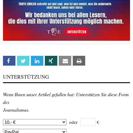
Facebook
Twitter
Linkedin
Xing
Email
Print
UNTERSTÜTZUNG
Wenn Ihnen unser Artikel gefallen hat: Unterstützen Sie diese Form
des
Journalismus.
oder
€