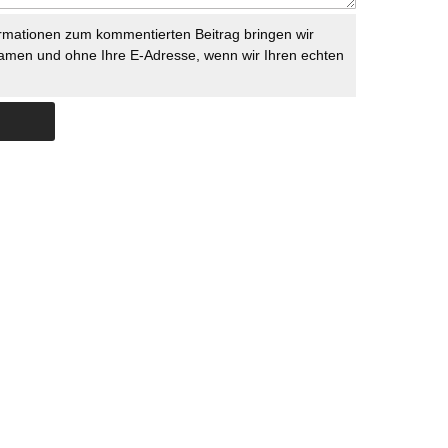
rmationen zum kommentierten Beitrag bringen wir
namen und ohne Ihre E-Adresse, wenn wir Ihren echten
Skip to content
ERSTÜTZUNG
IMPRESSUM
DATENSCHUTZ
DATENSCHUTZEINSTELLU
COPYRIGHT
TICHYS EINBLICK 2026