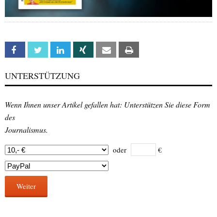
Facebook
Twitter
Linkedin
Xing
Email
Print
UNTERSTÜTZUNG
Wenn Ihnen unser Artikel gefallen hat: Unterstützen Sie diese Form
des
Journalismus.
oder
€
Weiter