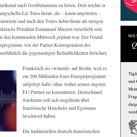
melkanal nach Großbritannien zu hören. Dort reichte er
ngschefin Liz Truss heran, die – kaum angetreten –
onstrierte und nach den Tories lieber heute als morgen
ankreichs Präsident Emmanuel Macron verschiebt sein
WA
 für den kommenden Mittwoch geplant war. Der Grund:
Q
rprogramm, wie der Pariser Korrespondent des
ausführlich die gegenseitigen Befindlichkeiten berichtet.
Frankreich sei »wütend« auf Berlin, weil es
Tägl
ein 200-Milliarden-Euro-Energieprogramm
und 
aufgelegt habe, ohne vorher seinen engsten
Mein
EU-Partner zu konsultieren. Deutschland
Frage
wiederum soll sich insgeheim über
darg
französische Heuchelei und Egoismus
werd
beschwert haben.
Die traditionellen deutsch-französischen