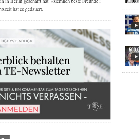
n in Berlin geschafft hat, »ziemlich beste Freunde«
szeit hat es gedauert.