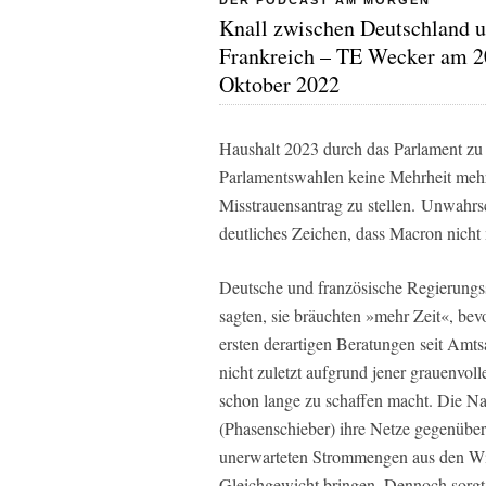
DER PODCAST AM MORGEN
Knall zwischen Deutschland 
Frankreich – TE Wecker am 2
Oktober 2022
Haushalt 2023 durch das Parlament zu b
Parlamentswahlen keine Mehrheit mehr.
Misstrauensantrag zu stellen. Unwahrsc
deutliches Zeichen, dass Macron nicht
Deutsche und französische Regierungss
sagten, sie bräuchten »mehr Zeit«, bevo
ersten derartigen Beratungen seit Amts
nicht zuletzt aufgrund jener grauenvol
schon lange zu schaffen macht. Die Na
(Phasenschieber) ihre Netze gegenüber
unerwarteten Strommengen aus den Wi
Gleichgewicht bringen. Dennoch sorgt