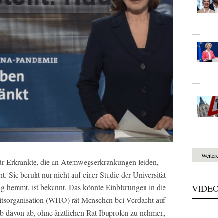
Weiter
ür Erkrankte, die an Atemwegserkrankungen leiden,
t. Sie beruht nur nicht auf einer Studie der Universität
g hemmt, ist bekannt. Das könnte Einblutungen in die
VIDE
tsorganisation (WHO) rät Menschen bei Verdacht auf
b davon ab, ohne ärztlichen Rat Ibuprofen zu nehmen,