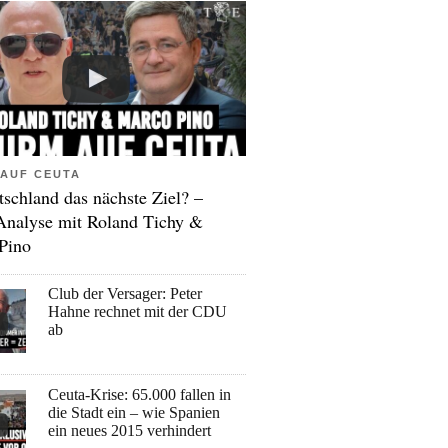
AUF CEUTA
tschland das nächste Ziel? –
Analyse mit Roland Tichy &
Pino
Club der Versager: Peter
Hahne rechnet mit der CDU
ab
Ceuta-Krise: 65.000 fallen in
die Stadt ein – wie Spanien
ein neues 2015 verhindert