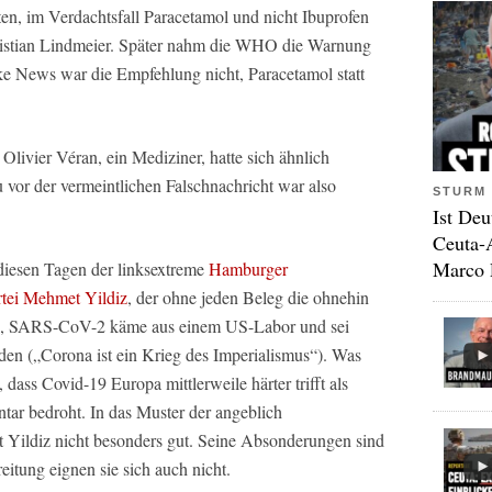
ten, im Verdachtsfall Paracetamol und nicht Ibuprofen
stian Lindmeier. Später nahm die WHO die Warnung
ke News war die Empfehlung nicht, Paracetamol statt
livier Véran, ein Mediziner, hatte sich ähnlich
vor der vermeintlichen Falschnachricht war also
STURM 
Ist Deu
Ceuta-
Marco 
 diesen Tagen der linksextreme
Hamburger
rtei Mehmet Yildiz
, der ohne jeden Beleg die ohnehin
ete, SARS-CoV-2 käme aus einem US-Labor und sei
en („Corona ist ein Krieg des Imperialismus“). Was
 dass Covid-19 Europa mittlerweile härter trifft als
tar bedroht. In das Muster der angeblich
t Yildiz nicht besonders gut. Seine Absonderungen sind
reitung eignen sie sich auch nicht.