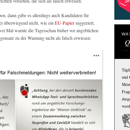
chten vorsehen, die sich als falsch erweisen.
ben, dann gäbe es allerdings auch Kandidaten für
ber überwiegend nicht, wie ein
EU-Papier
suggeriert,
wei Mal warnte die Tagesschau bisher vor angeblichen
WA
gensatz zu der Warnung nicht als falsch erwiesen:
Q
Tägl
und 
Mein
Frage
darg
werd