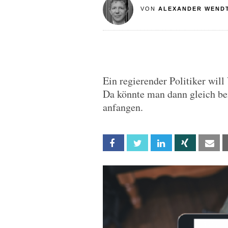
VON
ALEXANDER WEND
Ein regierender Politiker will
Da könnte man dann gleich b
anfangen.
Facebook
Twitter
Linkedin
Xing
Em